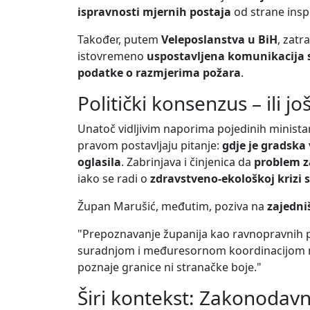
ispravnosti mjernih postaja
od strane inspe
Također, putem
Veleposlanstva u BiH
, zatr
istovremeno
uspostavljena komunikacija 
podatke o razmjerima požara
.
Politički konsenzus – ili jo
Unatoč vidljivim naporima pojedinih minista
pravom postavljaju pitanje:
gdje je gradska 
oglasila
. Zabrinjava i činjenica da
problem za
iako se radi o
zdravstveno-ekološkoj krizi
Župan Marušić, međutim, poziva na
zajedni
"Prepoznavanje županija kao ravnopravnih p
suradnjom i međuresornom koordinacijom mož
poznaje granice ni stranačke boje."
Širi kontekst: Zakonodavn