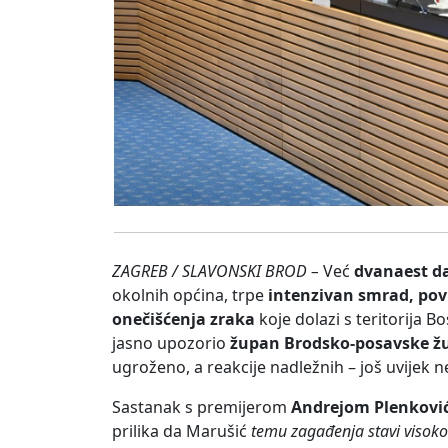
ZAGREB / SLAVONSKI BROD –
Već
dvanaest d
okolnih općina, trpe
intenzivan smrad, povi
onečišćenja zraka
koje dolazi s teritorija 
jasno upozorio
župan Brodsko-posavske žu
ugroženo, a reakcije nadležnih – još uvijek 
Sastanak s premijerom
Andrejom Plenkov
prilika da Marušić
temu zagađenja stavi visoko