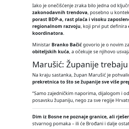
Iako je onečišćenje zraka bilo jedna od ključ
zakonodavnih trendova
, posebno u konte
porast BDP-a, rast plaća i visoku zaposlen
regionalnom razvoju
, koji prvi put definira
koordinatora
.
Ministar
Branko Bačić
govorio je o novim z
obiteljskih kuća
, a očekuje se njihovo usva
Marušić: Županije trebaju 
Na kraju sastanka, župan Marušić je pohvalio
prekretnica to što se županije sve više pr
“Samo zajedničkim naporima, dijalogom i o
posavsku županiju, nego za sve regije Hrvats
Dim iz Bosne ne poznaje granice, ali rješe
stvarnog pomaka – ili će Brođani i dalje osta