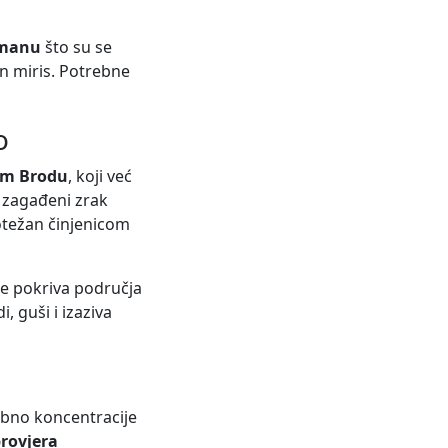
dmanu
što su se
an miris. Potrebne
o
om Brodu
, koji već
 zagađeni zrak
otežan činjenicom
ne pokriva područja
, guši i izaziva
ebno koncentracije
rovjera