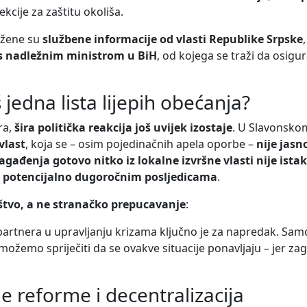
kcije za zaštitu okoliša.
ažene su
službene informacije od vlasti Republike Srpske
s nadležnim ministrom u BiH
, od kojega se traži da osigu
š jedna lista lijepih obećanja?
ra,
šira politička reakcija još uvijek izostaje
. U Slavonsko
vlast
, koja se – osim pojedinačnih apela oporbe –
nije jasn
gađenja gotovo nitko iz lokalne izvršne vlasti nije ista
 s potencijalno dugoročnim posljedicama
.
štvo, a ne stranačko prepucavanje
:
artnera u upravljanju krizama ključno je za napredak. Sam
emo spriječiti da se ovakve situacije ponavljaju – jer za
e reforme i decentralizacija