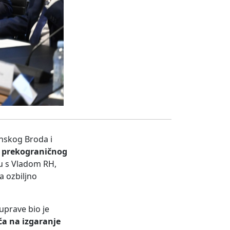
onskog Broda i
e
prekograničnog
ku s Vladom RH,
a ozbiljno
uprave bio je
ća na izgaranje