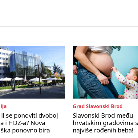
ija
Grad Slavonski Brod
li se ponoviti dvoboj
Slavonski Brod među
a i HDZ-a? Nova
hrvatskim gradovima 
iška ponovno bira
najviše rođenih beba!