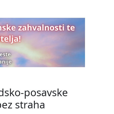
odsko-posavske
bez straha