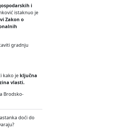
gospodarskih i
nković istaknuo je
vi Zakon o
ionalnih
aviti gradnju
i kako je
ključna
ina vlasti.
a Brodsko-
astanka doći do
varaju?