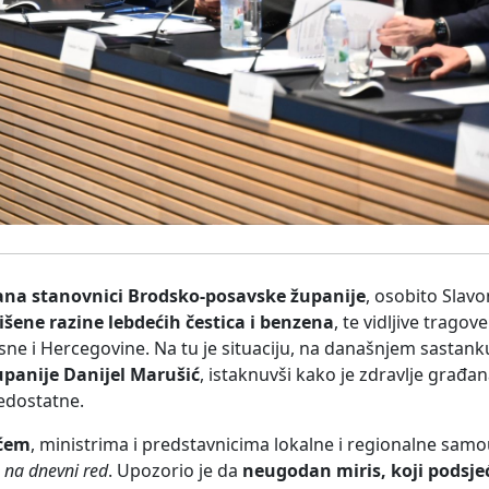
ana stanovnici Brodsko-posavske županije
, osobito Slav
šene razine lebdećih čestica i benzena
, te vidljive tragov
Bosne i Hercegovine. Na tu je situaciju, na današnjem sastan
panije Danijel Marušić
, istaknuvši kako je zdravlje građan
nedostatne.
ićem
, ministrima i predstavnicima lokalne i regionalne samo
 na dnevni red
. Upozorio je da
neugodan miris, koji podsje