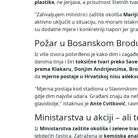
plastike
, ne jenjava, a prisutnost štetnih tva
"Zahvaljujem ministrici zaštite okoliša
Marij
aktivno uključili u situaciju, no moram istak
su dodatne mjere i konkretniji napori jer gra
Požar u Bosanskom Brodu:
Iz više izvora potvrđeno je kako dim i zagađ
danima tinja i širi
toksične tvari preko Save
prema Klakaru, Donjim Andrijevcima, Br
da
mjerne postaje u Hrvatskoj nisu adek
"Mjerna postaja kod stadiona u Slavonskom B
gdje dim najviše udara. Građani znaju da nešto
glavobolje," istaknuo je
Ante Cvitković
, rav
Ministarstva u akciji – ali
Iz
Ministarstva zaštite okoliša i zelene tra
lebdećih čestica. Zatražena je
kemijska anal