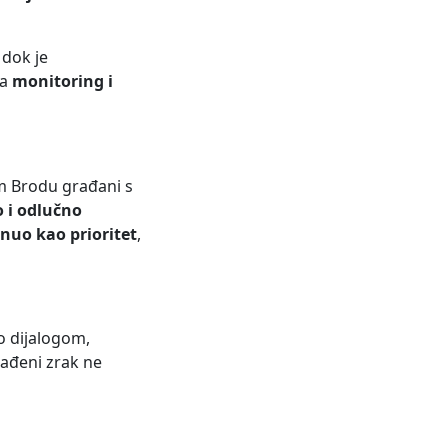
, dok je
ra
monitoring i
m Brodu građani s
o i odlučno
knuo kao prioritet
,
o dijalogom,
gađeni zrak ne