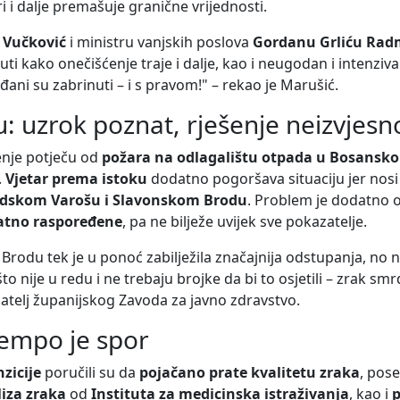
ri i dalje premašuje granične vrijednosti.
i Vučković
i ministru vanjskih poslova
Gordanu Grliću Ra
nuti kako onečišćenje traje i dalje, kao i neugodan i intenziv
đani su zabrinuti – i s pravom!" – rekao je Marušić.
 uzrok poznat, rješenje neizvjesn
enje potječu od
požara na odlagalištu otpada u Bosansk
.
Vjetar prema istoku
dodatno pogoršava situaciju jer nosi
odskom Varošu i Slavonskom Brodu
. Problem je dodatno 
vatno raspoređene
, pa ne bilježe uvijek sve pokazatelje.
rodu tek je u ponoć zabilježila značajnija odstupanja, no 
 nije u redu i ne trebaju brojke da bi to osjetili – zrak smrdi
natelj županijskog Zavoda za javno zdravstvo.
 tempo je spor
nzicije
poručili su da
pojačano prate kvalitetu zraka
, pos
iza zraka
od
Instituta za medicinska istraživanja
, kao i
p