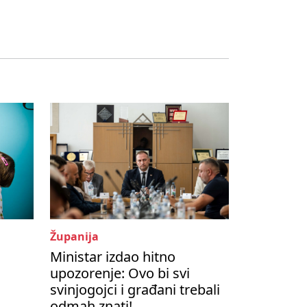
Županija
Ministar izdao hitno
s
upozorenje: Ovo bi svi
svinjogojci i građani trebali
odmah znati!