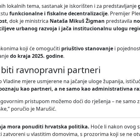
nih lokalnih tema, sastanak je iskorišten i za predstavljanje
kstu
funkcionalne i fiskalne decentralizacije
. Premijer Ple
ost
, dok je ministrica
Nataša Mikuš Žigman
predstavila
no
ciljeve urbanog razvoja i jača institucionalnu ulogu reg
akonima koji će omogućiti
priuštivo stanovanje
i pojednost
janje
do kraja 2025. godine
.
biti ravnopravni partneri
 Vladine mjere usmjerene na jačanje uloge županija, ističuć
epoznaju kao partneri, a ne samo kao administrativna raz
dgovornim pristupom možemo doći do rješenja – ne samo z
ke,” poručio je Marušić.
nja mora ponuditi hrvatska politika.
Hoće li nakon ovog s
ti zatvoreni u vlastitim domovima, s prozorima koji se ne ot