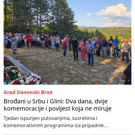
Grad Slavonski Brod
Brođani u Srbu i Glini: Dva dana, dvije
komemoracije i povijest koja ne miruje
Tjedan ispunjen putovanjima, susretima i
komemorativnim programima iza pripadnik...