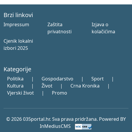
Brzi linkovi
Impressum
Zaštita
Izjava o
privatnosti
kolačićima
Cjenik lokalni
izbori 2025
Kategorije
Politika
|
Gospodarstvo
|
Sport
|
Kultura
|
Život
|
Crna Kronika
|
Vjerski život
|
Promo
© 2026 035portal.hr. Sva prava pridržana. Powered BY
InMediusCMS