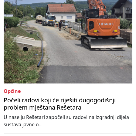
Općine
Počeli radovi koji će riješiti dugogodišnji
problem mještana Rešetara
U naselju Rešetari započeli su radovi na izgradnji dijela
sustava javne o...