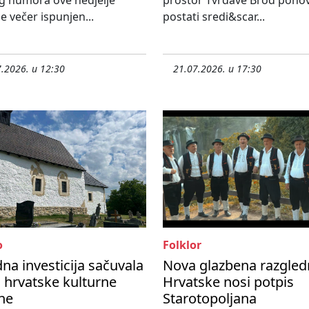
g humora ove nedjelje
prostor Tvrđave Brod pono
e večer ispunjen...
postati sredi&scar...
.2026. u 12:30
21.07.2026. u 17:30
o
Folklor
dna investicija sačuvala
Nova glazbena razgled
o hrvatske kulturne
Hrvatske nosi potpis
ne
Starotopoljana