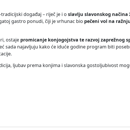
tradicijski događaj – riječ je i o
slavlju slavonskog načina 
atoj gastro ponudi, čiji je vrhunac bio
pečeni vol na ražnj
ri, ostaje
promicanje konjogojstva te razvoj zaprežnog sp
. Već sada najavljuju kako će iduće godine program biti pose
acije.
icija, ljubav prema konjima i slavonska gostoljubivost mog