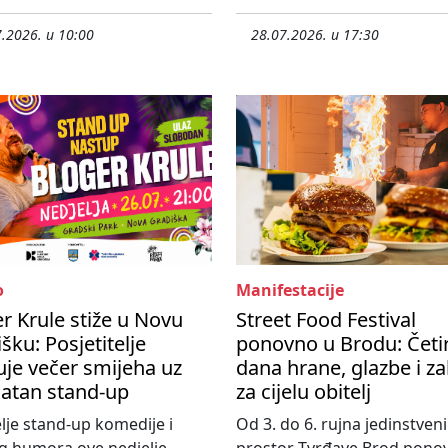
.2026. u 10:00
28.07.2026. u 17:30
o
Manifestacije
r Krule stiže u Novu
Street Food Festival
šku: Posjetitelje
ponovno u Brodu: Četir
je večer smijeha uz
dana hrane, glazbe i z
latan stand-up
za cijelu obitelj
elje stand-up komedije i
Od 3. do 6. rujna jedinstveni