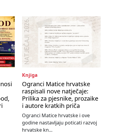
Knjiga
onosi
Ogranci Matice hrvatske
raspisali nove natječaje:
ood,
Prilika za pjesnike, prozaike
ri
i autore kratkih priča
Ogranci Matice hrvatske i ove
godine nastavljaju poticati razvoj
hrvatske kn...