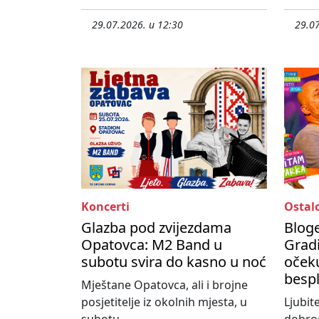
29.07.2026. u 12:30
29.07
Koncerti
Ostal
Glazba pod zvijezdama
Bloge
Opatovca: M2 Band u
Gradi
subotu svira do kasno u noć
očeku
besp
Mještane Opatovca, ali i brojne
posjetitelje iz okolnih mjesta, u
Ljubit