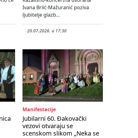
vno će
Kazališno-koncertna dvorana
Ivana Brlić-Mažuranić poziva
ljubitelje glazb...
20.07.2026. u 17:30
Manifestacije
nica
Jubilarni 60. Đakovački
vezovi otvaraju se
scenskom slikom „Neka se