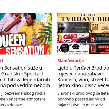
rti
Manifestacije
 Sensation stiže u
Ljeto u Tvrđavi Brod d
 Gradišku: Spektakl
mjesec dana zabave:
ćih hitova legendarnih
Koncerti, vino, street f
na pod vedrim nebom
ljetno kino i disco veče
elji bezvremenskog rocka i
Slavonski Brod ovog će ljeta
ske koncertne atmosfere
ponovno postati jedno od
etka dolaze...
najatraktivnijih mjesta za...