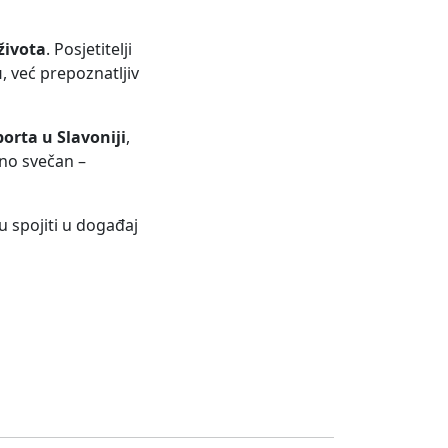
života
. Posjetitelji
u
, već prepoznatljiv
orta u Slavoniji
,
bno svečan –
u spojiti u događaj