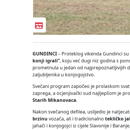
GUNDINCI
– Proteklog vikenda Gundinci su p
konji igrali”
, koju već dugi niz godina s po
prometnula u jedan od najprepoznatljivijih do
zaljubljenika u konjogojstvo.
Svečani program započeo je prolaskom svato
zaprega, a ocjenjivački sud najljepšom je pr
Starih Mikanovaca
.
Nakon svečanog defilea, uslijedio je natjecat
brzinu
vozača, ali i tradicionalno
tekličko j
jahači i konjogojci iz cijele Slavonije i Baranje