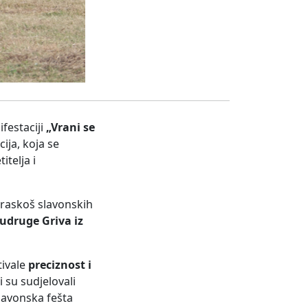
festaciji
„Vrani se
cija, koja se
itelja i
 raskoš slavonskih
udruge Griva iz
tivale
preciznost i
i su sudjelovali
slavonska fešta