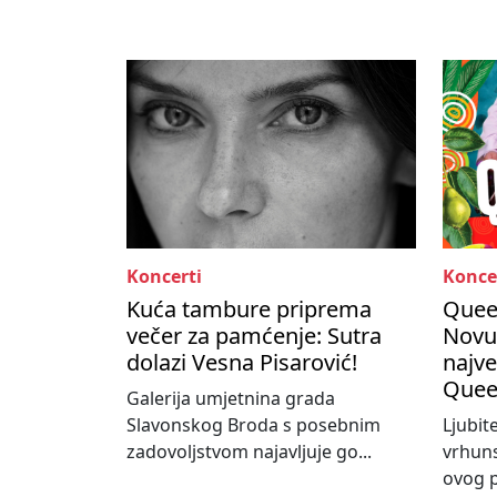
Koncerti
Konce
Kuća tambure priprema
Queen
večer za pamćenje: Sutra
Novu
dolazi Vesna Pisarović!
najve
Quee
Galerija umjetnina grada
Slavonskog Broda s posebnim
Ljubit
zadovoljstvom najavljuje go...
vrhun
ovog p