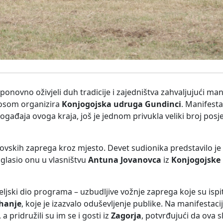
onovno oživjeli duh tradicije i zajedništva zahvaljujući mani
nosom organizira
Konjogojska udruga Gundinci
. Manifesta
gađaja ovoga kraja, još je jednom privukla veliki broj posjet
vskih zaprega kroz mjesto. Devet sudionika predstavilo je
oglasio onu u vlasništvu
Antuna Jovanovca
iz
Konjogojske 
eljski dio programa – uzbudljive vožnje zaprega koje su ispi
ahanje
, koje je izazvalo oduševljenje publike. Na manifestacij
, a pridružili su im se i gosti iz
Zagorja
, potvrđujući da ova 