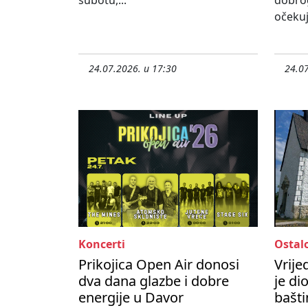
subotu,...
dobro
očekuj
24.07.2026. u 17:30
24.07
Koncerti
Ostal
Prikojica Open Air donosi
Vrije
dva dana glazbe i dobre
je di
energije u Davor
bašti