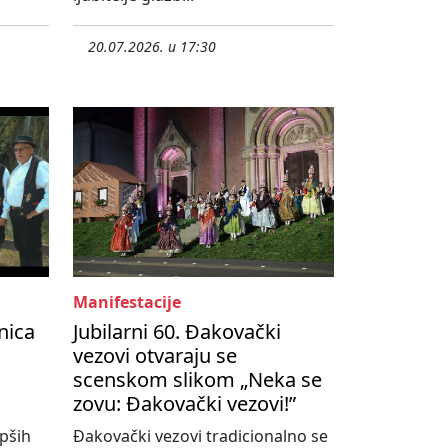
20.07.2026. u 17:30
Manifestacije
nica
Jubilarni 60. Đakovački
vezovi otvaraju se
scenskom slikom „Neka se
zovu: Đakovački vezovi!”
pših
Đakovački vezovi tradicionalno se