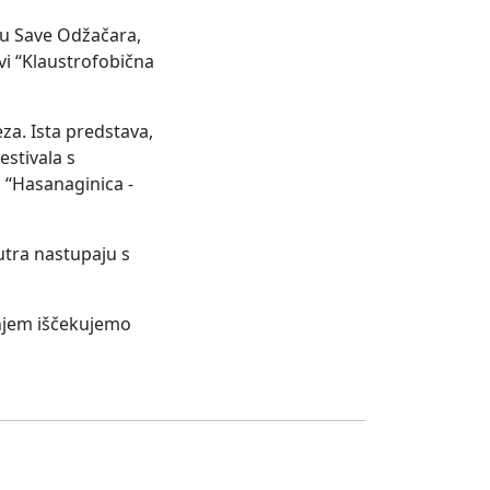
bu Save Odžačara,
vi “Klaustrofobična
za. Ista predstava,
estivala s
 “Hasanaginica -
utra nastupaju s
enjem iščekujemo