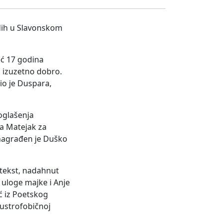
adih u Slavonskom
eć 17 godina
to izuzetno dobro.
vio je Duspara,
roglašenja
ra Matejak za
u nagrađen je Duško
i tekst, nadahnut
 uloge majke i Anje
ć iz Poetskog
austrofobičnoj