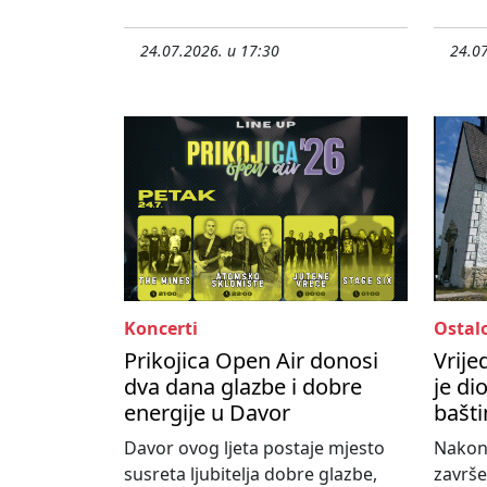
24.07.2026. u 17:30
24.07
Koncerti
Ostal
Prikojica Open Air donosi
Vrije
dva dana glazbe i dobre
je di
energije u Davor
bašti
Davor ovog ljeta postaje mjesto
Nakon
susreta ljubitelja dobre glazbe,
završe