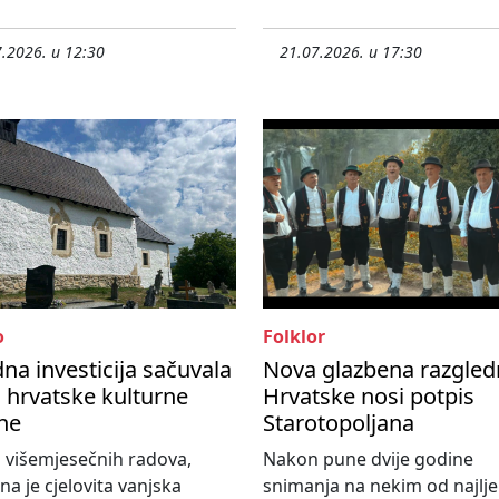
.2026. u 12:30
21.07.2026. u 17:30
o
Folklor
dna investicija sačuvala
Nova glazbena razgled
o hrvatske kulturne
Hrvatske nosi potpis
ne
Starotopoljana
 višemjesečnih radova,
Nakon pune dvije godine
na je cjelovita vanjska
snimanja na nekim od najlje