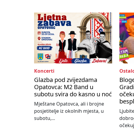
Koncerti
Ostal
Glazba pod zvijezdama
Bloge
Opatovca: M2 Band u
Gradi
subotu svira do kasno u noć
očeku
besp
Mještane Opatovca, ali i brojne
posjetitelje iz okolnih mjesta, u
Ljubit
subotu,...
dobro
očekuj