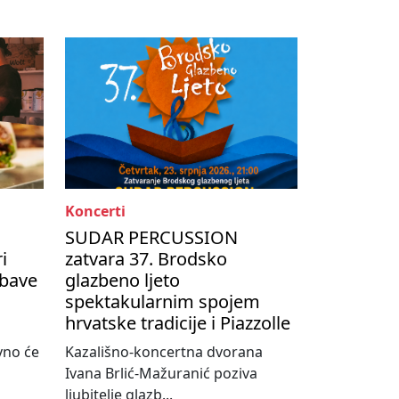
Koncerti
SUDAR PERCUSSION
i
zatvara 37. Brodsko
abave
glazbeno ljeto
spektakularnim spojem
hrvatske tradicije i Piazzolle
vno će
Kazališno-koncertna dvorana
Ivana Brlić-Mažuranić poziva
ljubitelje glazb...