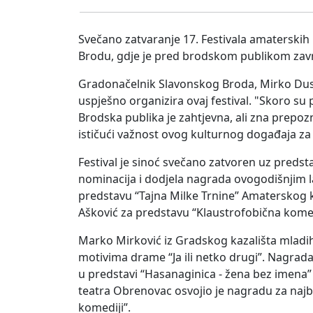
Svečano zatvaranje 17. Festivala amaterskih
Brodu, gdje je pred brodskom publikom zavr
Gradonačelnik Slavonskog Broda, Mirko Duspa
uspješno organizira ovaj festival. "Skoro su 
Brodska publika je zahtjevna, ali zna prepozna
ističući važnost ovog kulturnog događaja za
Festival je sinoć svečano zatvoren uz predst
nominacija i dodjela nagrada ovogodišnjim la
predstavu “Tajna Milke Trnine” Amaterskog ka
Ašković za predstavu “Klaustrofobična kome
Marko Mirković iz Gradskog kazališta mladih V
motivima drame “Ja ili netko drugi”. Nagrada
u predstavi “Hasanaginica - žena bez imena”
teatra Obrenovac osvojio je nagradu za najb
komediji”.