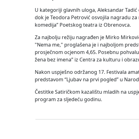
U kategoriji glavnih uloga, Aleksandar Tadi
dok je Teodora Petrović osvojila nagradu za
komedija” Poetskog teatra iz Obrenovca.
Za najbolju režiju nagrađen je Mirko Mirkovi
"Nema me," proglašena je i najboljom predsta
prosječnom ocjenom 4,65. Posebnu pohvalu 17
žena bez imena” iz Centra za kulturu i obraz
Nakon uspješno održanog 17. Festivala amater
predstavom “Ljubav na prvi pogled” u Narod
Čestitke Satiričkom kazalištu mladih na uspj
program za sljedeću godinu.