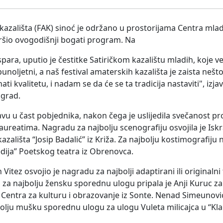
 kazališta (FAK) sinoć je održano u prostorijama Centra ml
šio ovogodišnji bogati program. Na
ra, uputio je čestitke Satiričkom kazalištu mladih, koje v
punoljetni, a naš festival amaterskih kazališta je zaista neš
ti kvalitetu, i nadam se da će se ta tradicija nastaviti", izja
 grad.
avu u čast pobjednika, nakon čega je uslijedila svečanost p
ureatima. Nagradu za najbolju scenografiju osvojila je Isk
zališta “Josip Badalić” iz Križa. Za najbolju kostimografij
dija” Poetskog teatra iz Obrenovca.
itez osvojio je nagradu za najbolji adaptirani ili originaln
 za najbolju žensku sporednu ulogu pripala je Anji Kuruc za
 Centra za kulturu i obrazovanje iz Sonte. Nenad Simeunovi
olju mušku sporednu ulogu za ulogu Vuleta milicajca u “Kl