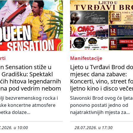
rti
Manifestacije
 Sensation stiže u
Ljeto u Tvrđavi Brod d
 Gradišku: Spektakl
mjesec dana zabave:
ćih hitova legendarnih
Koncerti, vino, street f
na pod vedrim nebom
ljetno kino i disco veče
elji bezvremenskog rocka i
Slavonski Brod ovog će ljeta
ske koncertne atmosfere
ponovno postati jedno od
etka dolaze...
najatraktivnijih mjesta za...
.2026. u 10:00
28.07.2026. u 17:30