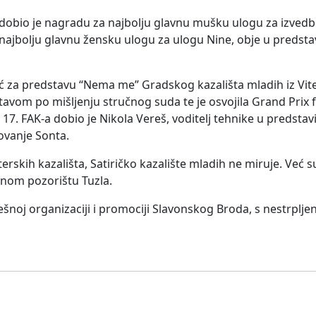
ć dobio je nagradu za najbolju glavnu mušku ulogu za izved
 najbolju glavnu žensku ulogu za ulogu Nine, obje u predsta
ć za predstavu “Nema me” Gradskog kazališta mladih iz Vite
vom po mišljenju stručnog suda te je osvojila Grand Prix f
. FAK-a dobio je Nikola Vereš, voditelj tehnike u predstavi
ovanje Sonta.
skih kazališta, Satiričko kazalište mladih ne miruje. Već s
nom pozorištu Tuzla.
ešnoj organizaciji i promociji Slavonskog Broda, s nestrplj