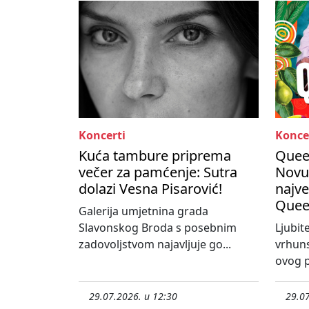
Koncerti
Konce
Kuća tambure priprema
Queen
večer za pamćenje: Sutra
Novu
dolazi Vesna Pisarović!
najve
Quee
Galerija umjetnina grada
Slavonskog Broda s posebnim
Ljubit
zadovoljstvom najavljuje go...
vrhun
ovog p
29.07.2026. u 12:30
29.07