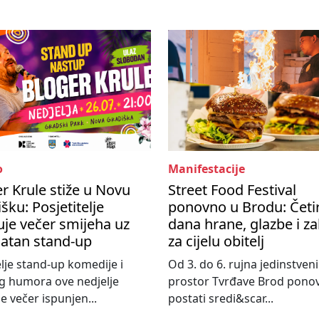
o
Manifestacije
r Krule stiže u Novu
Street Food Festival
šku: Posjetitelje
ponovno u Brodu: Četir
je večer smijeha uz
dana hrane, glazbe i z
latan stand-up
za cijelu obitelj
elje stand-up komedije i
Od 3. do 6. rujna jedinstveni
g humora ove nedjelje
prostor Tvrđave Brod pono
e večer ispunjen...
postati sredi&scar...