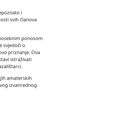
repoznato i
osti svih članova
i s posebnim ponosom
 svjedoči o
 ovo priznanje. Ova
avi istraživati
zalištarci.
ljih amaterskih
hovog izvanrednog