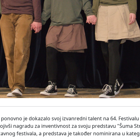
h ponovno je dokazalo svoj izvanredni talent na 64. Festival
jivši nagradu za inventivnost za svoju predstavu "Šuma St
žavnog festivala, a predstava je također nominirana u katego