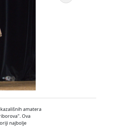
u kazališnih amatera
riborova". Ova
riji najbolje