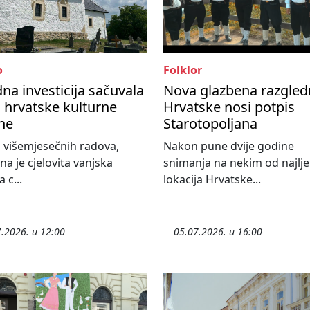
o
Folklor
dna investicija sačuvala
Nova glazbena razgled
o hrvatske kulturne
Hrvatske nosi potpis
ne
Starotopoljana
 višemjesečnih radova,
Nakon pune dvije godine
na je cjelovita vanjska
snimanja na nekim od najlje
 c...
lokacija Hrvatske...
.2026. u 12:00
05.07.2026. u 16:00