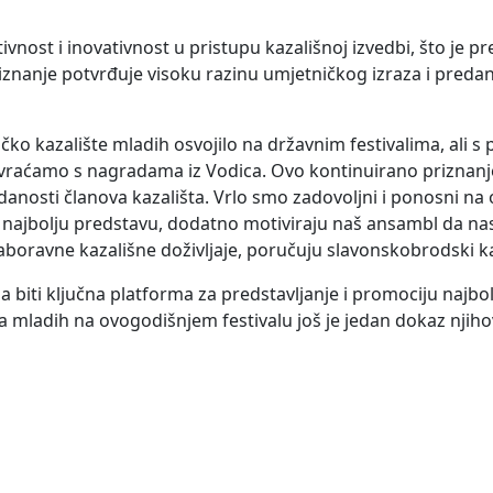
vnost i inovativnost u pristupu kazališnoj izvedbi, što je p
iznanje potvrđuje visoku razinu umjetničkog izraza i predan
iričko kazalište mladih osvojilo na državnim festivalima, al
vraćamo s nagradama iz Vodica. Ovo kontinuirano priznanje
edanosti članova kazališta. Vrlo smo zadovoljni i ponosni na
 najbolju predstavu, dodatno motiviraju naš ansambl da nast
zaboravne kazališne doživljaje, poručuju slavonskobrodski ka
a biti ključna platforma za predstavljanje i promociju najbo
šta mladih na ovogodišnjem festivalu još je jedan dokaz nji