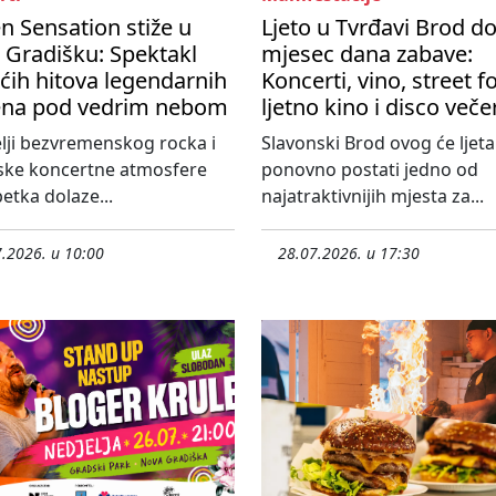
 Sensation stiže u
Ljeto u Tvrđavi Brod d
 Gradišku: Spektakl
mjesec dana zabave:
ćih hitova legendarnih
Koncerti, vino, street f
na pod vedrim nebom
ljetno kino i disco veče
elji bezvremenskog rocka i
Slavonski Brod ovog će ljeta
ske koncertne atmosfere
ponovno postati jedno od
etka dolaze...
najatraktivnijih mjesta za...
.2026. u 10:00
28.07.2026. u 17:30