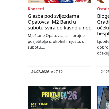
Koncerti
Ostal
Glazba pod zvijezdama
Bloge
Opatovca: M2 Band u
Gradi
subotu svira do kasno u noć
očeku
besp
Mještane Opatovca, ali i brojne
posjetitelje iz okolnih mjesta, u
Ljubit
subotu,...
dobro
očekuj
24.07.2026. u 17:30
24.07