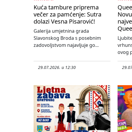
Kuća tambure priprema
Queen
večer za pamćenje: Sutra
Novu
dolazi Vesna Pisarović!
najve
Quee
Galerija umjetnina grada
Slavonskog Broda s posebnim
Ljubit
zadovoljstvom najavljuje go...
vrhun
ovog p
29.07.2026. u 12:30
29.07