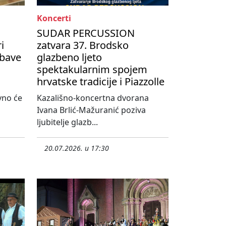
Koncerti
SUDAR PERCUSSION
i
zatvara 37. Brodsko
abave
glazbeno ljeto
spektakularnim spojem
hrvatske tradicije i Piazzolle
vno će
Kazališno-koncertna dvorana
Ivana Brlić-Mažuranić poziva
ljubitelje glazb...
20.07.2026. u 17:30