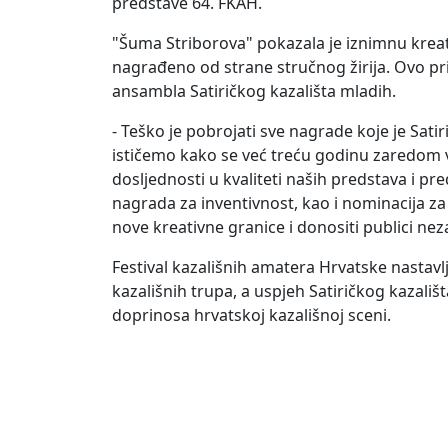
predstave 64. FKAH.
"Šuma Striborova" pokazala je iznimnu kreati
nagrađeno od strane stručnog žirija. Ovo pr
ansambla Satiričkog kazališta mladih.
- Teško je pobrojati sve nagrade koje je Sat
ističemo kako se već treću godinu zaredom 
dosljednosti u kvaliteti naših predstava i pr
nagrada za inventivnost, kao i nominacija za
nove kreativne granice i donositi publici ne
Festival kazališnih amatera Hrvatske nastavlj
kazališnih trupa, a uspjeh Satiričkog kazali
doprinosa hrvatskoj kazališnoj sceni.