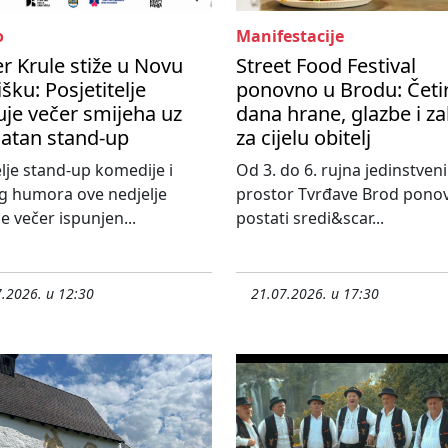
o
Manifestacije
r Krule stiže u Novu
Street Food Festival
šku: Posjetitelje
ponovno u Brodu: Četir
je večer smijeha uz
dana hrane, glazbe i z
latan stand-up
za cijelu obitelj
elje stand-up komedije i
Od 3. do 6. rujna jedinstveni
g humora ove nedjelje
prostor Tvrđave Brod pono
e večer ispunjen...
postati sredi&scar...
.2026. u 12:30
21.07.2026. u 17:30