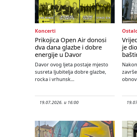
Koncerti
Ostal
Prikojica Open Air donosi
Vrije
dva dana glazbe i dobre
je di
energije u Davor
bašti
Davor ovog ljeta postaje mjesto
Nakon
susreta ljubitelja dobre glazbe,
završe
rocka i vrhunsk...
obnova
19.07.2026. u 16:00
19.07