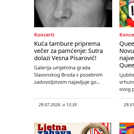
Koncerti
Konce
Kuća tambure priprema
Queen
večer za pamćenje: Sutra
Novu
dolazi Vesna Pisarović!
najve
Quee
Galerija umjetnina grada
Slavonskog Broda s posebnim
Ljubit
zadovoljstvom najavljuje go...
vrhun
ovog p
29.07.2026. u 12:30
29.07