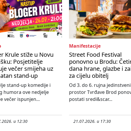
o
Manifestacije
r Krule stiže u Novu
Street Food Festival
šku: Posjetitelje
ponovno u Brodu: Četir
je večer smijeha uz
dana hrane, glazbe i z
latan stand-up
za cijelu obitelj
elje stand-up komedije i
Od 3. do 6. rujna jedinstveni
g humora ove nedjelje
prostor Tvrđave Brod pono
e večer ispunjen...
postati sredi&scar...
.2026. u 12:30
21.07.2026. u 17:30