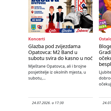
Koncerti
Ostal
Glazba pod zvijezdama
Bloge
Opatovca: M2 Band u
Gradi
subotu svira do kasno u noć
očeku
besp
Mještane Opatovca, ali i brojne
posjetitelje iz okolnih mjesta, u
Ljubit
subotu,...
dobro
očekuj
24.07.2026. u 17:30
24.07