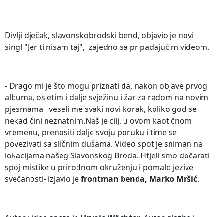
Divlji dječak, slavonskobrodski bend, objavio je novi
singl "Jer ti nisam taj", zajedno sa pripadajućim videom.
- Drago mi je što mogu priznati da, nakon objave prvog
albuma, osjetim i dalje svježinu i žar za radom na novim
pjesmama i veseli me svaki novi korak, koliko god se
nekad čini neznatnim.Naš je cilj, u ovom kaotičnom
vremenu, prenositi dalje svoju poruku i time se
povezivati sa sličnim dušama. Video spot je sniman na
lokacijama našeg Slavonskog Broda. Htjeli smo dočarati
spoj mistike u prirodnom okruženju i pomalo jezive
svečanosti- izjavio je
frontman benda, Marko Mršić
.