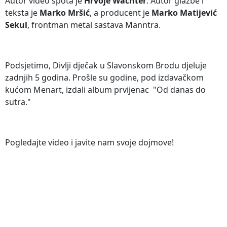
Autor video spota je
Hrvoje Wächter
. Autor glazbe i
teksta je
Marko Mršić
, a producent je
Marko Matijević
Sekul
, frontman metal sastava Manntra.
Podsjetimo, Divlji dječak u Slavonskom Brodu djeluje
zadnjih 5 godina. Prošle su godine, pod izdavačkom
kućom Menart, izdali album prvijenac "Od danas do
sutra."
Pogledajte video i javite nam svoje dojmove!