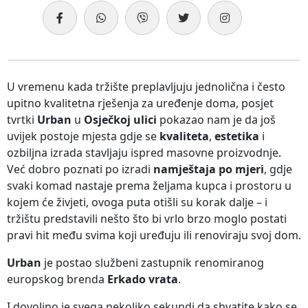
U vremenu kada tržište preplavljuju jednolična i često
upitno kvalitetna rješenja za uređenje doma, posjet
tvrtki
Urban
u
Osječkoj ulici
pokazao nam je da još
uvijek postoje mjesta gdje se
kvaliteta
,
estetika
i
ozbiljna izrada stavljaju ispred masovne proizvodnje.
Već dobro poznati po izradi
namještaja po mjeri
, gdje
svaki komad nastaje prema željama kupca i prostoru u
kojem će živjeti, ovoga puta otišli su korak dalje – i
tržištu predstavili nešto što bi vrlo brzo moglo postati
pravi hit među svima koji uređuju ili renoviraju svoj dom.
Urban
je postao službeni zastupnik renomiranog
europskog brenda
Erkado vrata
.
I dovoljno je svega nekoliko sekundi da shvatite kako se