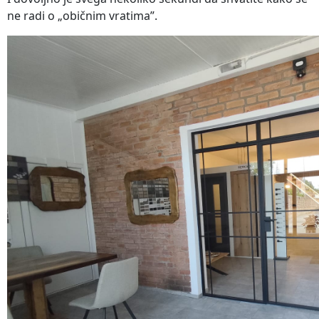
ne radi o „običnim vratima”.