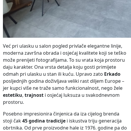
Već pri ulasku u salon pogled privlače elegantne linije,
moderna završna obrada i osjećaj kvalitete koji se teško
može prenijeti fotografijama. To su vrata koja prostoru
daju karakter. Ona vrsta detalja koju gosti primijete
odmah pri ulasku u stan ili kuću. Upravo zato
Erkado
posljednjih godina doživljava veliki rast diljem Europe –
jer kupci više ne traže samo funkcionalnost, nego žele
estetiku
,
trajnost
i osjećaj luksuza u svakodnevnom
prostoru.
Posebno impresionira činjenica da iza cijelog brenda
stoji čak
45 godina tradicije
i iskustva triju generacija
obrtnika. Od prve proizvodne hale iz 1976. godine pa do