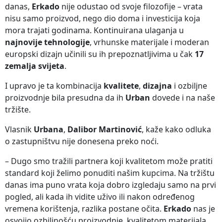
danas,
Erkado
nije odustao od svoje filozofije – vrata
nisu samo proizvod, nego dio doma i investicija koja
mora trajati godinama. Kontinuirana ulaganja u
najnovije tehnologije
, vrhunske materijale i moderan
europski dizajn učinili su ih prepoznatljivima u čak
17
zemalja svijeta
.
I upravo je ta kombinacija
kvalitete
,
dizajna
i ozbiljne
proizvodnje bila presudna da ih
Urban
dovede i na naše
tržište.
Vlasnik
Urbana
,
Dalibor Martinović
, kaže kako odluka
o zastupništvu nije donesena preko noći.
– Dugo smo tražili partnera koji kvalitetom može pratiti
standard koji želimo ponuditi našim kupcima. Na tržištu
danas ima puno vrata koja dobro izgledaju samo na prvi
pogled, ali kada ih vidite uživo ili nakon određenog
vremena korištenja, razlika postane očita.
Erkado
nas je
osvojio ozbiljnošću proizvodnje, kvalitetom materijala,