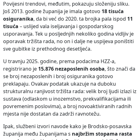
Povijesni trendovi, međutim, pokazuju složeniju sliku.
Još 2013. godine županija je imala gotovo
18 tisuća
osiguranika
, da bi već do 2020. ta brojka pala ispod
11
tisuća
– uslijed vala iseljavanja i gospodarskog
usporavanja. Tek u posljednjih nekoliko godina vidljiv je
oporavak tržišta rada, no on i dalje ne uspijeva poništiti
sve gubitke iz prethodnog desetljeća.
U travnju 2025. godine, prema podacima HZZ-a,
registrirano je
15.876 nezaposlenih osoba
, što znači da
se broj nezaposlenih i broj osiguranika gotovo
preklapaju. Ovakav podatak ukazuje na duboku
strukturalnu ranjivost tržišta rada: velik broj ljudi izlazi iz
sustava (odlaskom u inozemstvo, prekvalifikacijama ili
povremenim poslovima), a broj novoaktiviranih radnih
mjesta nije dostatan da zadrži ravnotežu.
Ipak, službeni izvori navode kako je Brodsko-posavska
županija među županijama s
najbržim stopama rasta