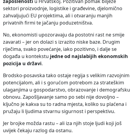
zaposlenosti
u Hrvatskoj. Pozitivan pomak bilježe
sektori proizvodnje, logistike i građevine, djelomično
zahvaljujući EU projektima, ali i otvaranju manjih
privatnih firmi te jačanju poduzetništva.
No, ekonomisti upozoravaju da postotni rast ne smije
zavarati – jer on dolazi s izrazito niske baze. Drugim
riječima, svako povećanje, iako pozitivno, i dalje se
događa u kontekstu
jedne od najslabijih ekonomskih
pozicija u državi
.
Brodsko-posavska tako ostaje regija s velikim razvojnim
potencijalom, ali i s gorućom potrebom za strateškim
ulaganjima u gospodarstvo, obrazovanje i demografsku
obnovu. Zapošljavanje samo po sebi nije dovoljno –
ključno je kakva su to radna mjesta, koliko su plaćena i
pružaju li ljudima stvarnu sigurnost i perspektivu.
Jer brojke možda rastu – ali iza njih stoje ljudi koji još
uvijek čekaju razlog da ostanu.