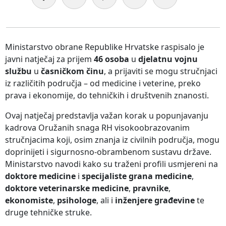
Ministarstvo obrane Republike Hrvatske raspisalo je
javni natječaj za prijem
46 osoba
u
djelatnu vojnu
službu
u
časničkom činu
, a prijaviti se mogu stručnjaci
iz različitih područja – od medicine i veterine, preko
prava i ekonomije, do tehničkih i društvenih znanosti.
Ovaj natječaj predstavlja važan korak u popunjavanju
kadrova Oružanih snaga RH visokoobrazovanim
stručnjacima koji, osim znanja iz civilnih područja, mogu
doprinijeti i sigurnosno-obrambenom sustavu države.
Ministarstvo navodi kako su traženi profili usmjereni na
doktore medicine
i
specijaliste grana medicine
,
doktore veterinarske medicine
,
pravnike
,
ekonomiste
,
psihologe
, ali i
inženjere građevine
te
druge tehničke struke.