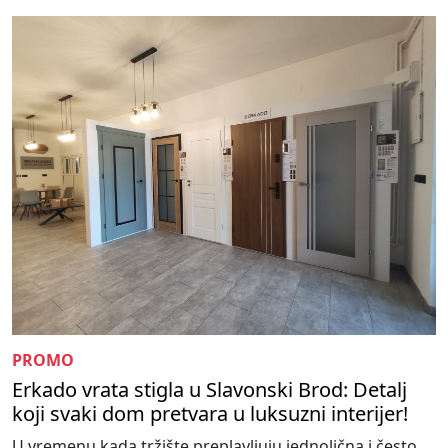
PROMO
Erkado vrata stigla u Slavonski Brod: Detalj
koji svaki dom pretvara u luksuzni interijer!
U vremenu kada tržište preplavljuju jednolična i često