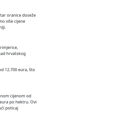
ktar oranice doseže
no više cijene
lji.
rimjerice,
znad hrvatskog
od 12.700 eura, što
ečnom cijenom od
eura po hektru. Ovi
ći poticaj