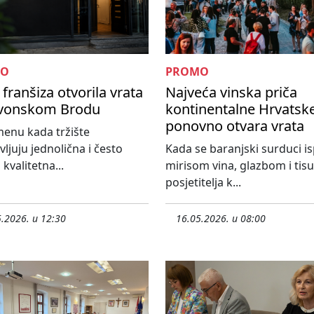
MO
PROMO
franšiza otvorila vrata
Najveća vinska priča
avonskom Brodu
kontinentalne Hrvatsk
ponovno otvara vrata
enu kada tržište
vljuju jednolična i često
Kada se baranjski surduci i
kvalitetna...
mirisom vina, glazbom i ti
posjetitelja k...
.2026. u 12:30
16.05.2026. u 08:00