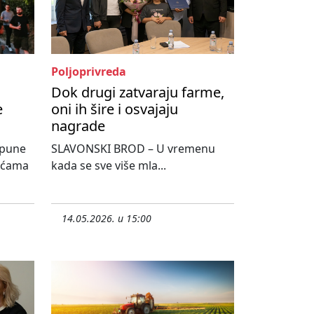
Poljoprivreda
Dok drugi zatvaraju farme,
e
oni ih šire i osvajaju
nagrade
spune
SLAVONSKI BROD – U vremenu
sućama
kada se sve više mla...
14.05.2026. u 15:00