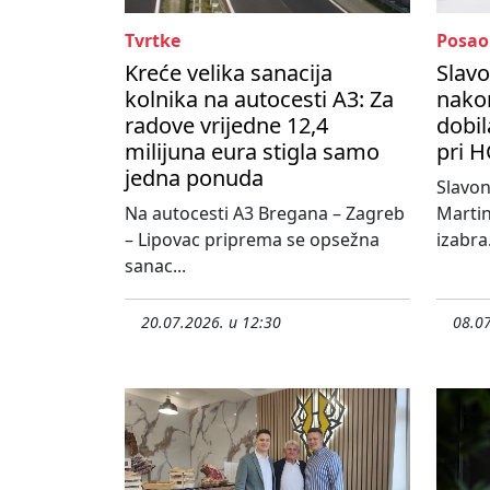
Tvrtke
Posao
Kreće velika sanacija
Slavo
kolnika na autocesti A3: Za
nako
radove vrijedne 12,4
dobil
milijuna eura stigla samo
pri H
jedna ponuda
Slavo
Na autocesti A3 Bregana – Zagreb
Martin
– Lipovac priprema se opsežna
izabra.
sanac...
20.07.2026. u 12:30
08.07