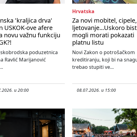
Hrvatska
nska 'kraljica drva'
Za novi mobitel, cipele,
n USKOK-ove afere
ljetovanje...Uskoro bis
a novu važnu funkciju
mogli morati pokazati
GK?!
platnu listu
nskobrodska poduzetnica
Novi Zakon o potrošačkom
a Ravlić Marijanović
kreditiranju, koji bi na snag
..
trebao stupiti ve...
.2026. u 20:00
08.07.2026. u 15:00