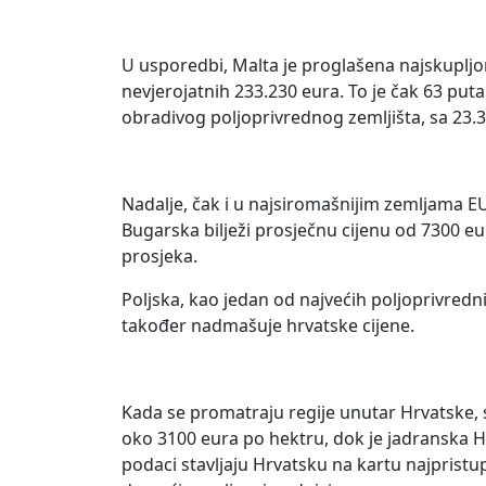
U usporedbi, Malta je proglašena najskupljo
nevjerojatnih 233.230 eura. To je čak 63 put
obradivog poljoprivrednog zemljišta, sa 23.3
Nadalje, čak i u najsiromašnijim zemljama EU
Bugarska bilježi prosječnu cijenu od 7300 e
prosjeka.
Poljska, kao jedan od najvećih poljoprivredn
također nadmašuje hrvatske cijene.
Kada se promatraju regije unutar Hrvatske,
oko 3100 eura po hektru, dok je jadranska H
podaci stavljaju Hrvatsku na kartu najpristup