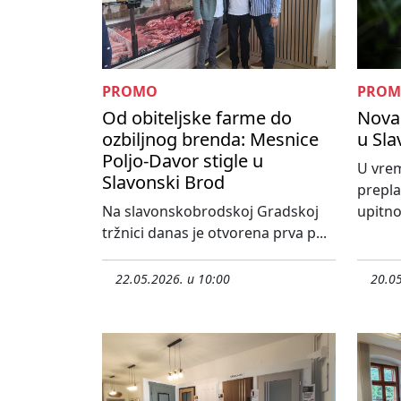
PROMO
PRO
Od obiteljske farme do
Nova 
ozbiljnog brenda: Mesnice
u Sl
Poljo-Davor stigle u
U vrem
Slavonski Brod
prepla
Na slavonskobrodskoj Gradskoj
upitno 
tržnici danas je otvorena prva p...
22.05.2026. u 10:00
20.05