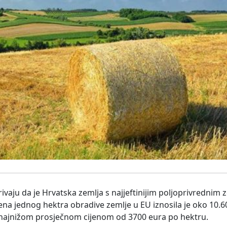
ivaju da je Hrvatska zemlja s najjeftinijim poljoprivrednim 
ijena jednog hektra obradive zemlje u EU iznosila je oko 10.
vo najnižom prosječnom cijenom od 3700 eura po hektru.