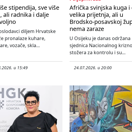
iše stipendija, sve više
Afrička svinjska kuga i 
, ali radnika i dalje
velika prijetnja, ali u
voljno
Brodsko-posavskoj žup
nema zaraze
slodavci diljem Hrvatske
že pronalaze kuhare,
U Osijeku je danas održana
re, vozače, skla...
sjednica Nacionalnog krizn
stožera za kontrolu i su...
.2026. u 15:49
24.07.2026. u 20:00