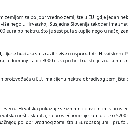
m zemljom za poljoprivredno zemljište u EU, gdje jedan he
a više nego u Hrvatskoj. Susjedna Slovenija također ima znat
00 eura po hektru, što je šest puta skuplje nego u našoj zem
, cijene hektara su izrazito više u usporedbi s Hrvatskom. P
ura, a Rumunjska od 8000 eura po hektru, što je značajno i
ih proizvođača u EU, ima cijenu hektra obradivog zemljišta 
 sjeverna Hrvatska pokazuje se iznimno povoljnom s prosj
rvatska nešto skuplja, sa prosječnom cijenom od oko 5200 
ačnijeg poljoprivrednog zemljišta u Europskoj uniji, pružaju