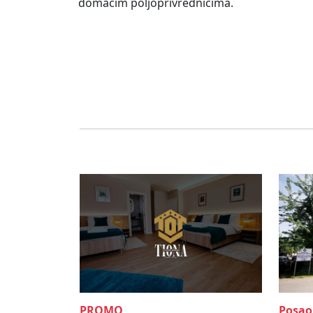
domaćim poljoprivrednicima.
PROMO
Posao