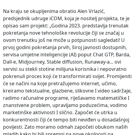
Na kraju se okupljenima obratio Alen Vrlazić,
predsjednik udruge iCOM, koja je nositelj projekta, te je
opisao sam projekt: „Godina 2023. predstavlja trenutak
pokretanja nove tehnološke revolucije čiji se značaj u
ovom trenutku još ne može u potpunosti sagledati! U
prvoj godini pokretanja prvih, široj javnosti dostupnih,
servisa umjetne inteligencije (AI) poput Chat GTP, Barda,
Dall-e, Midjourney, Stable diffusion, Runaway-a... ovi
servisi su stekli stotine milijuna korisnika i nepovratno
pokrenuli proces koji će transformirati svijet. Promijeniti
će se načini na koje pretražujemo internet, učimo,
kreiramo tekstualne, glazbene, slikovne I video sadržaje,
radimo računalne programe, riješavamo matematičke I
znanstvene problem, upravljamo poduzećima, vodimo
marketinške aktivnosti I slično. Započet će utrka u
konkurentnosti čiji će tempo biti neviđen u dosadašnjoj
povijesti. Zato moramo odmah započeti obukom naših
mladih kako bi bili spremni na nove okolnosti na