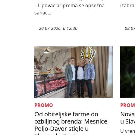
– Lipovac priprema se opsežna
izabra.
sanac...
20.07.2026. u 12:30
08.07
PROMO
PRO
Od obiteljske farme do
Nova 
ozbiljnog brenda: Mesnice
u Sl
Poljo-Davor stigle u
U vrem