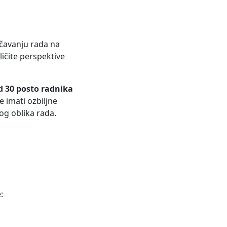
ičavanju rada na
zličite perspektive
d 30 posto radnika
e imati ozbiljne
og oblika rada.
: