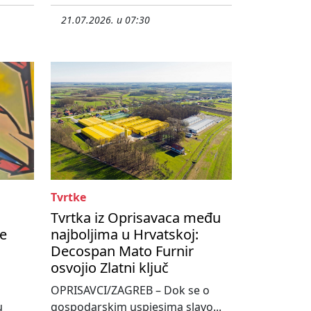
21.07.2026. u 07:30
Tvrtke
Tvrtka iz Oprisavaca među
te
najboljima u Hrvatskoj:
Decospan Mato Furnir
osvojio Zlatni ključ
OPRISAVCI/ZAGREB – Dok se o
u
gospodarskim uspjesima slavo...