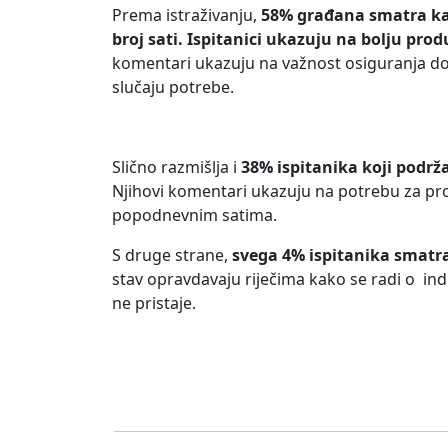
Prema istraživanju,
58% građana smatra kak
broj sati. Ispitanici ukazuju na bolju pro
komentari ukazuju na važnost osiguranja do
slučaju potrebe.
Slično razmišlja i
38% ispitanika koji podrž
Njihovi komentari ukazuju na potrebu za pr
popodnevnim satima.
S druge strane,
svega 4% ispitanika smatra
stav opravdavaju riječima kako se radi o indiv
ne pristaje.