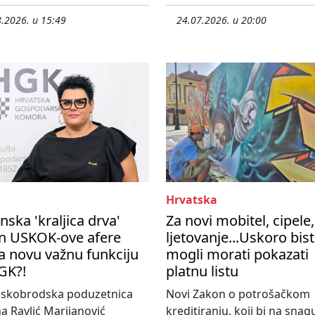
.2026. u 15:49
24.07.2026. u 20:00
Hrvatska
nska 'kraljica drva'
Za novi mobitel, cipele,
n USKOK-ove afere
ljetovanje...Uskoro bis
a novu važnu funkciju
mogli morati pokazati
GK?!
platnu listu
nskobrodska poduzetnica
Novi Zakon o potrošačkom
a Ravlić Marijanović
kreditiranju, koji bi na snag