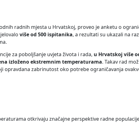
odnih radnih mjesta u Hrvatskoj, proveo je anketu o ogran
jelovalo
više od 500 ispitanika
, a rezultati su ukazali na ra
ma.
je za poboljšanje uvjeta života i rada,
u Hrvatskoj više o
mena izloženo ekstremnim temperaturama
. Takav rad mož
toji opravdana zabrinutost oko potrebe ograničavanja ovakv
eraturama otkrivaju značajne perspektive radne populacije