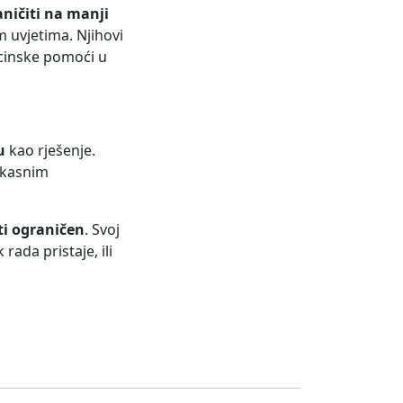
ničiti na manji
m uvjetima. Njihovi
icinske pomoći u
u
kao rješenje.
 kasnim
ti ograničen
. Svoj
rada pristaje, ili