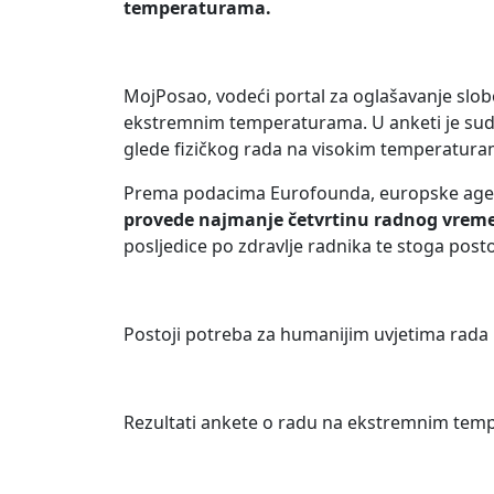
temperaturama.
MojPosao, vodeći portal za oglašavanje slob
ekstremnim temperaturama. U anketi je sud
glede fizičkog rada na visokim temperatura
Prema podacima Eurofounda, europske agenci
provede najmanje četvrtinu radnog vre
posljedice po zdravlje radnika te stoga pos
Postoji potreba za humanijim uvjetima rada
Rezultati ankete o radu na ekstremnim temp