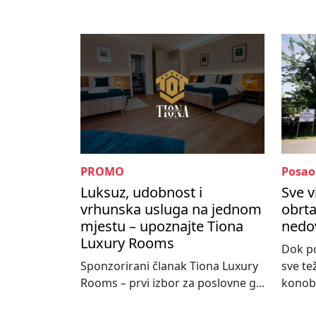
PROMO
Posao
Luksuz, udobnost i
Sve v
vrhunska usluga na jednom
obrta
mjestu – upoznajte Tiona
nedo
Luxury Rooms
Dok po
Sponzorirani članak Tiona Luxury
sve te
Rooms – prvi izbor za poslovne g...
konoba