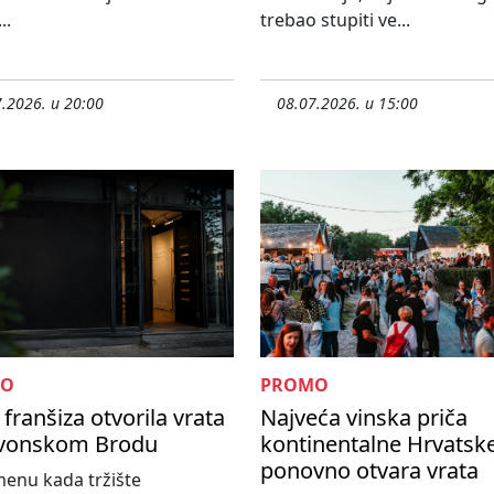
..
trebao stupiti ve...
.2026. u 20:00
08.07.2026. u 15:00
MO
PROMO
franšiza otvorila vrata
Najveća vinska priča
avonskom Brodu
kontinentalne Hrvatsk
ponovno otvara vrata
enu kada tržište