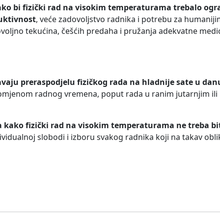
o bi fizički rad na visokim temperaturama trebalo ogra
duktivnost
, veće zadovoljstvo radnika i potrebu za humaniji
voljno tekućina, češćih predaha i pružanja adekvatne med
avaju preraspodjelu fizičkog rada na hladnije sate u dan
omjenom radnog vremena, poput rada u ranim jutarnjim ili
 kako fizički rad na visokim temperaturama ne treba bi
idualnoj slobodi i izboru svakog radnika koji na takav oblik 