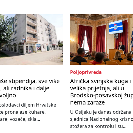
Poljoprivreda
iše stipendija, sve više
Afrička svinjska kuga i 
, ali radnika i dalje
velika prijetnja, ali u
voljno
Brodsko-posavskoj žup
nema zaraze
slodavci diljem Hrvatske
že pronalaze kuhare,
U Osijeku je danas održana
re, vozače, skla...
sjednica Nacionalnog krizn
stožera za kontrolu i su...