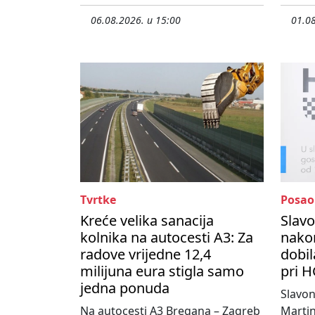
06.08.2026. u 15:00
01.08
Tvrtke
Posao
Kreće velika sanacija
Slavo
kolnika na autocesti A3: Za
nako
radove vrijedne 12,4
dobil
milijuna eura stigla samo
pri H
jedna ponuda
Slavo
Na autocesti A3 Bregana – Zagreb
Martin