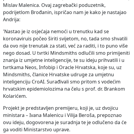
Mislav Malenica. Ovaj zagrebački poduzetnik,
podrijetlom Brođanin, ispričao nam je kako je nastajao
Andrija:
'Nastao je iz osjećaja nemoći u trenutku kad se
koronaviruis počeo širiti svijetom, no, tada smo shvatili
da ovo nije trenutak za stati, već za raditi, i to puno više
nego dosad. U tvrtki Mindsmiths odlučili smo primijeniti
znanja iz umjetne inteligencije, te su ideju prihvatili i u
tvrtkama Neos, Infobip i Oracle Hrvatska, koje su, uz
Mindsmiths, članice Hrvatske udruge za umjetnu
inteligenciju CroAI. Surađivali smo pritom s vodećim
hrvatskim epidemiolozima na čelu s prof. dr. Brankom
Kolarićem.
Projekt je predstavljen premijeru, koji je, uz dvojicu
ministara – Ivana Malenicu i Vilija Beroša, prepoznao
ovu ideju, dogovorena je suradnja te je odlučeno da će
ga voditi Ministarstvo uprave.