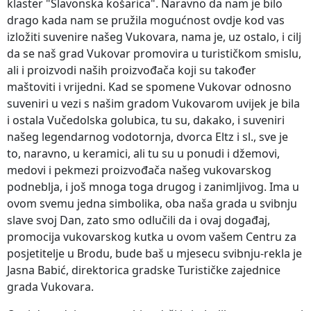
klaster "Slavonska košarica". Naravno da nam je bilo
drago kada nam se pružila mogućnost ovdje kod vas
izložiti suvenire našeg Vukovara, nama je, uz ostalo, i cilj
da se naš grad Vukovar promovira u turističkom smislu,
ali i proizvodi naših proizvođača koji su također
maštoviti i vrijedni. Kad se spomene Vukovar odnosno
suveniri u vezi s našim gradom Vukovarom uvijek je bila
i ostala Vučedolska golubica, tu su, dakako, i suveniri
našeg legendarnog vodotornja, dvorca Eltz i sl., sve je
to, naravno, u keramici, ali tu su u ponudi i džemovi,
medovi i pekmezi proizvođača našeg vukovarskog
podneblja, i još mnoga toga drugog i zanimljivog. Ima u
ovom svemu jedna simbolika, oba naša grada u svibnju
slave svoj Dan, zato smo odlučili da i ovaj događaj,
promocija vukovarskog kutka u ovom vašem Centru za
posjetitelje u Brodu, bude baš u mjesecu svibnju-rekla je
Jasna Babić, direktorica gradske Turističke zajednice
grada Vukovara.