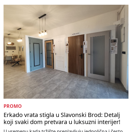
PROMO
Erkado vrata stigla u Slavonski Brod: Detalj
koji svaki dom pretvara u luksuzni interijer!
U vremenu kada tržište preplavljuju jednolična i često