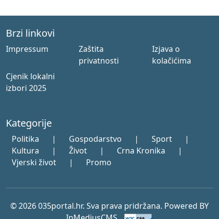
Brzi linkovi
Impressum
Zaštita
Izjava o
privatnosti
kolačićima
Cjenik lokalni
izbori 2025
Kategorije
Politika
|
Gospodarstvo
|
Sport
|
Kultura
|
Život
|
Crna Kronika
|
Vjerski život
|
Promo
© 2026 035portal.hr. Sva prava pridržana. Powered BY
InMediusCMS