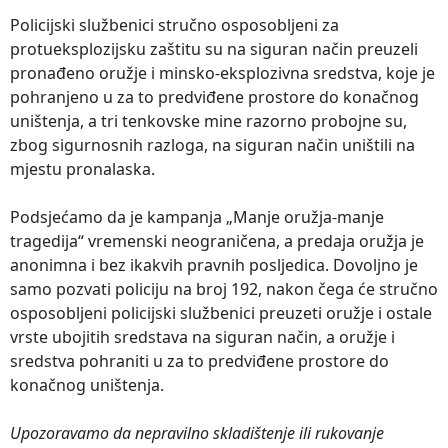
Policijski službenici stručno osposobljeni za
protueksplozijsku zaštitu su na siguran način preuzeli
pronađeno oružje i minsko-eksplozivna sredstva, koje je
pohranjeno u za to predviđene prostore do konačnog
uništenja, a tri tenkovske mine razorno probojne su,
zbog sigurnosnih razloga, na siguran način uništili na
mjestu pronalaska.
Podsjećamo da je kampanja „Manje oružja-manje
tragedija“ vremenski neograničena, a predaja oružja je
anonimna i bez ikakvih pravnih posljedica. Dovoljno je
samo pozvati policiju na broj 192, nakon čega će stručno
osposobljeni policijski službenici preuzeti oružje i ostale
vrste ubojitih sredstava na siguran način, a oružje i
sredstva pohraniti u za to predviđene prostore do
konačnog uništenja.
Upozoravamo da nepravilno skladištenje ili rukovanje