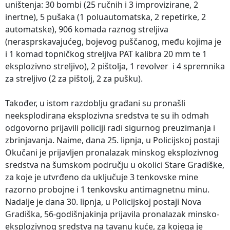
uništenja: 30 bombi (25 ručnih i 3 improvizirane, 2
inertne), 5 pušaka (1 poluautomatska, 2 repetirke, 2
automatske), 906 komada raznog streljiva
(nerasprskavajućeg, bojevog puščanog, među kojima je
i 1 komad topničkog streljiva PAT kalibra 20 mm te 1
eksplozivno streljivo), 2 pištolja, 1 revolver i 4 spremnika
za streljivo (2 za pištolj, 2 za pušku).
Također, u istom razdoblju građani su pronašli
neeksplodirana eksplozivna sredstva te su ih odmah
odgovorno prijavili policiji radi sigurnog preuzimanja i
zbrinjavanja. Naime, dana 25. lipnja, u Policijskoj postaji
Okučani je prijavljen pronalazak minskog eksplozivnog
sredstva na šumskom području u okolici Stare Gradiške,
za koje je utvrđeno da uključuje 3 tenkovske mine
razorno probojne i 1 tenkovsku antimagnetnu minu.
Nadalje je dana 30. lipnja, u Policijskoj postaji Nova
Gradiška, 56-godišnjakinja prijavila pronalazak minsko-
eksplozivnog sredstva na tavanu kuće, za kojega je