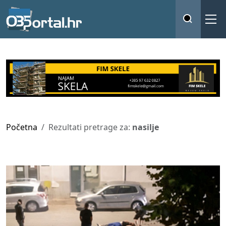
Početna
Rezultati pretrage za:
nasilje