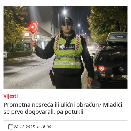
Vijesti
Prometna nesreća ili ulični obračun? Mladići
se prvo dogovarali, pa potukli
28.12.2025. u 16:00