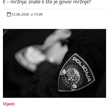
E – mržnja: znate li što je govor mržnje?
12.06.2026. u 15:00
Vijesti