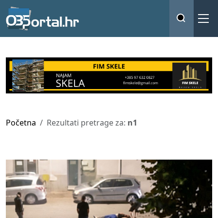
Početna
Rezultati pretrage za:
n1