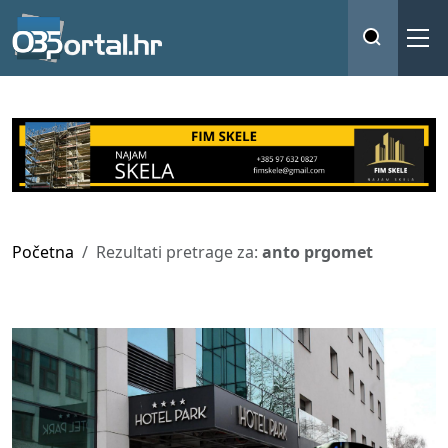
Početna
Rezultati pretrage za:
anto prgomet