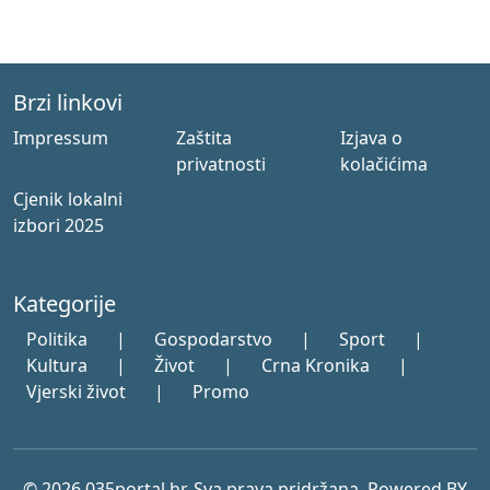
Brzi linkovi
Impressum
Zaštita
Izjava o
privatnosti
kolačićima
Cjenik lokalni
izbori 2025
Kategorije
Politika
|
Gospodarstvo
|
Sport
|
Kultura
|
Život
|
Crna Kronika
|
Vjerski život
|
Promo
© 2026 035portal.hr. Sva prava pridržana. Powered BY