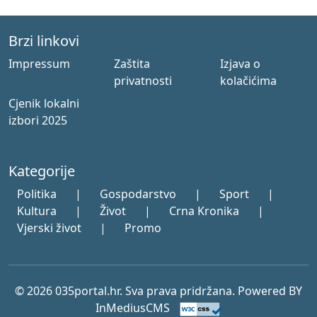
Brzi linkovi
Impressum
Zaštita
Izjava o
privatnosti
kolačićima
Cjenik lokalni
izbori 2025
Kategorije
Politika
|
Gospodarstvo
|
Sport
|
Kultura
|
Život
|
Crna Kronika
|
Vjerski život
|
Promo
© 2026 035portal.hr. Sva prava pridržana. Powered BY
InMediusCMS