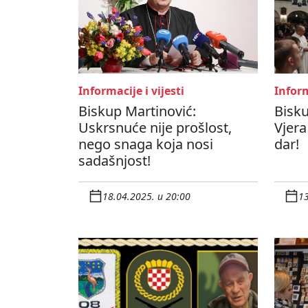
Informacije i vijesti
Inform
Biskup Martinović:
Bisku
Uskrsnuće nije prošlost,
Vjera 
nego snaga koja nosi
dar!
sadašnjost!
18.04.2025. u 20:00
13