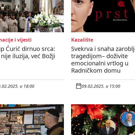
acije i vijesti
Kazalište
p Ćurić dirnuo srca:
Svekrva i snaha zarobl
nije iluzija, već Božji
tragedijom– doživite
emocionalni vrtlog u
Radničkom domu
.02.2025. u 18:00
09.02.2025. u 15:00