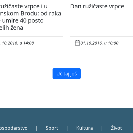
užičaste vrpce i u
Dan ružičaste vrpce
onskom Brodu: od raka
 umire 40 posto
elih žena
.10.2016. u 14:08
01.10.2016. u 10:00
Učitaj još
ospodarstvo
|
Sport
|
Kultura
|
Život
|