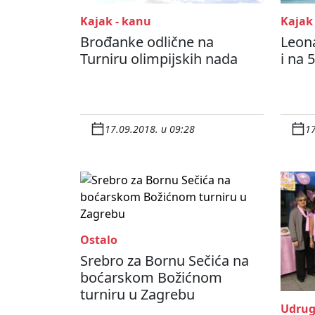
Kajak - kanu
Kajak
Brođanke odlične na
Leona
Turniru olimpijskih nada
i na
17.09.2018. u 09:28
17
Ostalo
Srebro za Bornu Sečića na
boćarskom Božićnom
turniru u Zagrebu
Udru