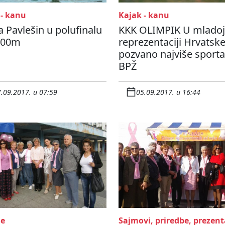
 - kanu
Kajak - kanu
 Pavlešin u polufinalu
KKK OLIMPIK U mladoj
 500m
reprezentaciji Hrvatsk
pozvano najviše sporta
BPŽ
.09.2017. u 07:59
05.09.2017. u 16:44
ge
Sajmovi, priredbe, prezent