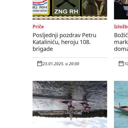
Priče
Izložb
Posljednji pozdrav Petru
Boži
Kataliniću, heroju 108.
mark
brigade
domać
23.01.2025. u 20:00
10