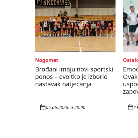
Nogomet
Ostal
Brođani imaju novi sportski
Emoci
ponos – evo tko je izborio
Ovako
nastavak natjecanja
uspo
zapo
05.06.2026. u 20:00
11