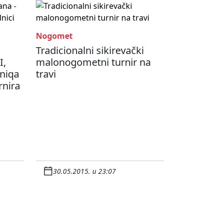
Nogomet
Tradicionalni sikirevački
I,
malonogometni turnir na
Uniqa
travi
rnira
30.05.2015. u 23:07