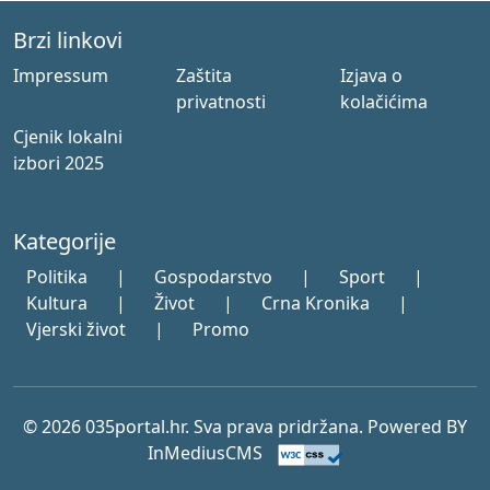
Brzi linkovi
Impressum
Zaštita
Izjava o
privatnosti
kolačićima
Cjenik lokalni
izbori 2025
Kategorije
Politika
|
Gospodarstvo
|
Sport
|
Kultura
|
Život
|
Crna Kronika
|
Vjerski život
|
Promo
© 2026 035portal.hr. Sva prava pridržana. Powered BY
InMediusCMS