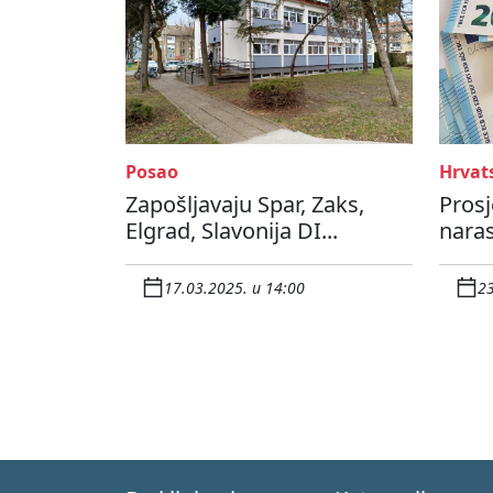
Posao
Hrvat
Zapošljavaju Spar, Zaks,
Prosj
Elgrad, Slavonija DI...
naras
17.03.2025. u 14:00
23