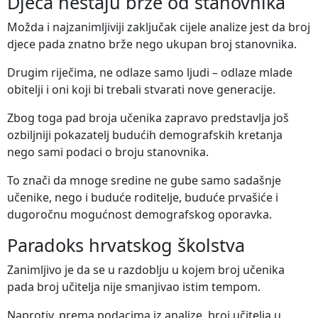
Djeca nestaju brže od stanovnika
Možda i najzanimljiviji zaključak cijele analize jest da broj
djece pada znatno brže nego ukupan broj stanovnika.
Drugim riječima, ne odlaze samo ljudi – odlaze mlade
obitelji i oni koji bi trebali stvarati nove generacije.
Zbog toga pad broja učenika zapravo predstavlja još
ozbiljniji pokazatelj budućih demografskih kretanja
nego sami podaci o broju stanovnika.
To znači da mnoge sredine ne gube samo sadašnje
učenike, nego i buduće roditelje, buduće prvašiće i
dugoročnu mogućnost demografskog oporavka.
Paradoks hrvatskog školstva
Zanimljivo je da se u razdoblju u kojem broj učenika
pada broj učitelja nije smanjivao istim tempom.
Naprotiv, prema podacima iz analize, broj učitelja u