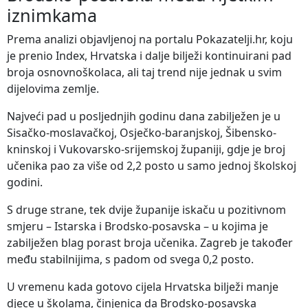
iznimkama
Prema analizi objavljenoj na portalu Pokazatelji.hr, koju
je prenio Index, Hrvatska i dalje bilježi kontinuirani pad
broja osnovnoškolaca, ali taj trend nije jednak u svim
dijelovima zemlje.
Najveći pad u posljednjih godinu dana zabilježen je u
Sisačko-moslavačkoj, Osječko-baranjskoj, Šibensko-
kninskoj i Vukovarsko-srijemskoj županiji, gdje je broj
učenika pao za više od 2,2 posto u samo jednoj školskoj
godini.
S druge strane, tek dvije županije iskaču u pozitivnom
smjeru – Istarska i Brodsko-posavska – u kojima je
zabilježen blag porast broja učenika. Zagreb je također
među stabilnijima, s padom od svega 0,2 posto.
U vremenu kada gotovo cijela Hrvatska bilježi manje
djece u školama, činjenica da Brodsko-posavska