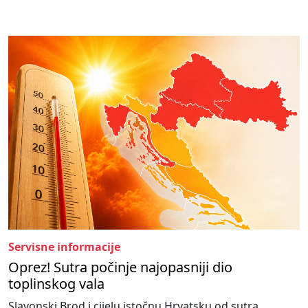
Servisne informacije
Oprez! Sutra počinje najopasniji dio
toplinskog vala
Slavonski Brod i cijelu istočnu Hrvatsku od sutra