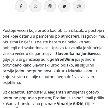
Postoje večeri koje prođu kao običan izlazak, a postoje i
one koje ostanu u pamćenju po atmosferi, razgovorima,
okusima i osjećaju da ste barem na nekoliko sati
pobjegli od svakodnevice. Upravo takva bila je sinoćnja
vinska večer u elegantnoj vili
Slavonika na Janiševcu
,
gdje je u organizaciji udruge
BrodWine
još jednom
potvrđeno kako Slavonski Brod polako, ali sigurno
razvija jednu potpuno novu kulturu izlazaka – onu u
kojoj se vino ne pije usputno, nego doživljava svim
osjetilima.
Uz decentnu atmosferu, elegantan ambijent i gotovo
potpuno popunjen prostor, Brođani su sinoć imali priliku
kušati vrhunska vina poznate
Vinarije Adžić
, čiji je