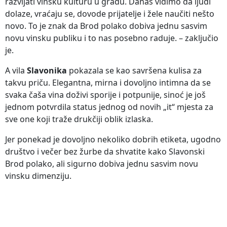
razvijati vinsku kulturu u gradu. Danas vidimo da ljudi
dolaze, vraćaju se, dovode prijatelje i žele naučiti nešto
novo. To je znak da Brod polako dobiva jednu sasvim
novu vinsku publiku i to nas posebno raduje. – zaključio
je.
A vila
Slavonika
pokazala se kao savršena kulisa za
takvu priču. Elegantna, mirna i dovoljno intimna da se
svaka čaša vina doživi sporije i potpunije, sinoć je još
jednom potvrdila status jednog od novih „it“ mjesta za
sve one koji traže drukčiji oblik izlaska.
Jer ponekad je dovoljno nekoliko dobrih etiketa, ugodno
društvo i večer bez žurbe da shvatite kako Slavonski
Brod polako, ali sigurno dobiva jednu sasvim novu
vinsku dimenziju.