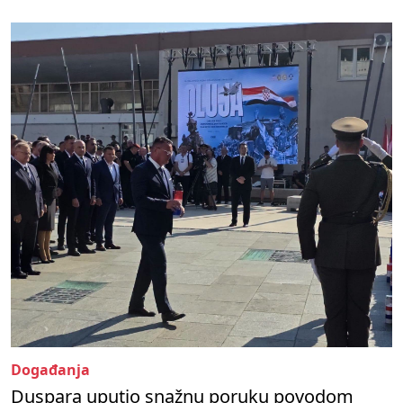
Događanja
Duspara uputio snažnu poruku povodom