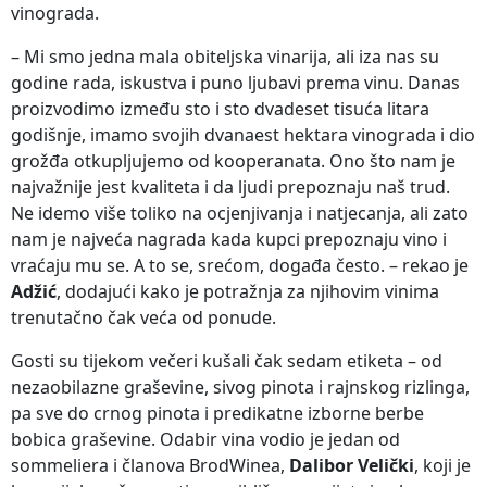
vinograda.
– Mi smo jedna mala obiteljska vinarija, ali iza nas su
godine rada, iskustva i puno ljubavi prema vinu. Danas
proizvodimo između sto i sto dvadeset tisuća litara
godišnje, imamo svojih dvanaest hektara vinograda i dio
grožđa otkupljujemo od kooperanata. Ono što nam je
najvažnije jest kvaliteta i da ljudi prepoznaju naš trud.
Ne idemo više toliko na ocjenjivanja i natjecanja, ali zato
nam je najveća nagrada kada kupci prepoznaju vino i
vraćaju mu se. A to se, srećom, događa često. – rekao je
Adžić
, dodajući kako je potražnja za njihovim vinima
trenutačno čak veća od ponude.
Gosti su tijekom večeri kušali čak sedam etiketa – od
nezaobilazne graševine, sivog pinota i rajnskog rizlinga,
pa sve do crnog pinota i predikatne izborne berbe
bobica graševine. Odabir vina vodio je jedan od
sommeliera i članova BrodWinea,
Dalibor Velički
, koji je