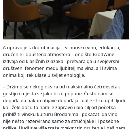
A upravo je ta kombinacija – vrhunsko vino, edukacija,
druženje i opuštena atmosfera – ono što BrodWine
izdvaja od klasičnih izlazaka i pretvara ga u svojevrsni
društveni fenomen među ljubiteljima vina, ali i svima
onima koji tek ulaze u svijet enologije.
– Držimo se nekog okvira od maksimalno četrdesetak
gostiju i mjesta se jako brzo popune. Često nam se
događa da nakon objave događaja i dalje stižu upiti ljudi
koji žele doći. To nam je zapravo i bio cilj od početka –
približiti vinsku kulturu Brođanima i pokazati da vino
nije nešto rezervirano samo za stručnjake ili posebne
prilike. Ljudi sve više traže ovakav tip druženja i baš nam