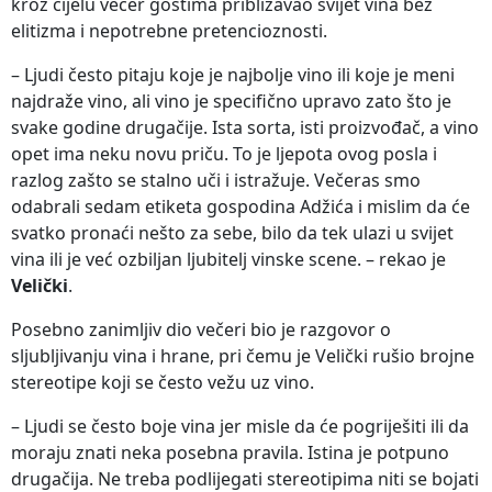
kroz cijelu večer gostima približavao svijet vina bez
elitizma i nepotrebne pretencioznosti.
– Ljudi često pitaju koje je najbolje vino ili koje je meni
najdraže vino, ali vino je specifično upravo zato što je
svake godine drugačije. Ista sorta, isti proizvođač, a vino
opet ima neku novu priču. To je ljepota ovog posla i
razlog zašto se stalno uči i istražuje. Večeras smo
odabrali sedam etiketa gospodina Adžića i mislim da će
svatko pronaći nešto za sebe, bilo da tek ulazi u svijet
vina ili je već ozbiljan ljubitelj vinske scene. – rekao je
Velički
.
Posebno zanimljiv dio večeri bio je razgovor o
sljubljivanju vina i hrane, pri čemu je Velički rušio brojne
stereotipe koji se često vežu uz vino.
– Ljudi se često boje vina jer misle da će pogriješiti ili da
moraju znati neka posebna pravila. Istina je potpuno
drugačija. Ne treba podlijegati stereotipima niti se bojati