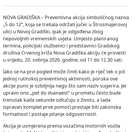
NOVA GRADIŠKA – Preventivna akcija simboličnog naziva
„5 do 12“, koja se trebala održati jučer u Štrosmajerovoj
ulici u Novoj Gradiški, ipak je odgođena zbog
nepovoljnih vremenskih uvjeta. Umjesto planiranog
termina, policijski službenici i predstavnici Gradskog
društva Crvenog križa Nova Gradiška akciju će provesti
u srijedu, 20. svibnja 2026. godine, od 11 do 12.30 sati.
Iako se na prvi pogled može činiti kako je riječ tek o još
jednoj rutinskoj preventivnoj aktivnosti, poruka ove
akcije puno je ozbiljnija nego što sam naziv sugerira. Jer
upravo ono „pet do dvanaest“ u prometu često bude
trenutak kada sekunde odlučuju o životu, a tada
ispravan komplet prve pomoći prestaje biti zakonska
formalnost i postaje pitanje odgovornosti.
Akcija je usmjerena prema vozačima motornih vozila