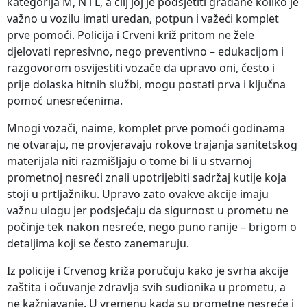
kategorija M, N i L, a cilj joj je podsjetiti građane koliko je
važno u vozilu imati uredan, potpun i važeći komplet
prve pomoći. Policija i Crveni križ pritom ne žele
djelovati represivno, nego preventivno – edukacijom i
razgovorom osvijestiti vozače da upravo oni, često i
prije dolaska hitnih službi, mogu postati prva i ključna
pomoć unesrećenima.
Mnogi vozači, naime, komplet prve pomoći godinama
ne otvaraju, ne provjeravaju rokove trajanja sanitetskog
materijala niti razmišljaju o tome bi li u stvarnoj
prometnoj nesreći znali upotrijebiti sadržaj kutije koja
stoji u prtljažniku. Upravo zato ovakve akcije imaju
važnu ulogu jer podsjećaju da sigurnost u prometu ne
počinje tek nakon nesreće, nego puno ranije – brigom o
detaljima koji se često zanemaruju.
Iz policije i Crvenog križa poručuju kako je svrha akcije
zaštita i očuvanje zdravlja svih sudionika u prometu, a
ne kažnjavanje. U vremenu kada su prometne nesreće i