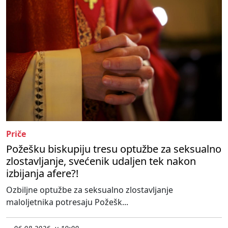
Priče
Požešku biskupiju tresu optužbe za seksualno
zlostavljanje, svećenik udaljen tek nakon
izbijanja afere?!
Ozbiljne optužbe za seksualno zlostavljanje
maloljetnika potresaju Požešk...