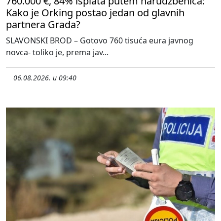
760.000 €, 84% isplata putem narudžbenica:
Kako je Orking postao jedan od glavnih
partnera Grada?
SLAVONSKI BROD – Gotovo 760 tisuća eura javnog
novca- toliko je, prema jav...
06.08.2026. u 09:40