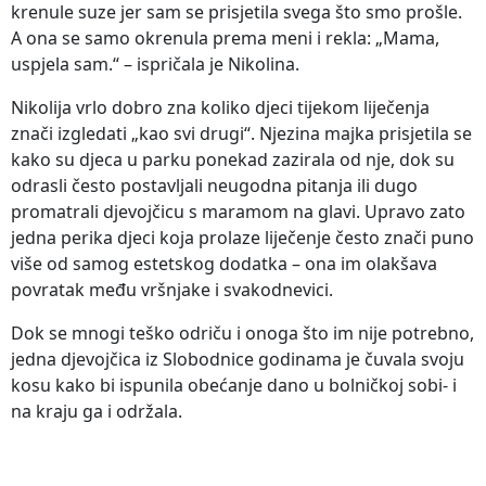
krenule suze jer sam se prisjetila svega što smo prošle.
A ona se samo okrenula prema meni i rekla: „Mama,
uspjela sam.“ – ispričala je Nikolina.
Nikolija vrlo dobro zna koliko djeci tijekom liječenja
znači izgledati „kao svi drugi“. Njezina majka prisjetila se
kako su djeca u parku ponekad zazirala od nje, dok su
odrasli često postavljali neugodna pitanja ili dugo
promatrali djevojčicu s maramom na glavi. Upravo zato
jedna perika djeci koja prolaze liječenje često znači puno
više od samog estetskog dodatka – ona im olakšava
povratak među vršnjake i svakodnevici.
Dok se mnogi teško odriču i onoga što im nije potrebno,
jedna djevojčica iz Slobodnice godinama je čuvala svoju
kosu kako bi ispunila obećanje dano u bolničkoj sobi- i
na kraju ga i održala.