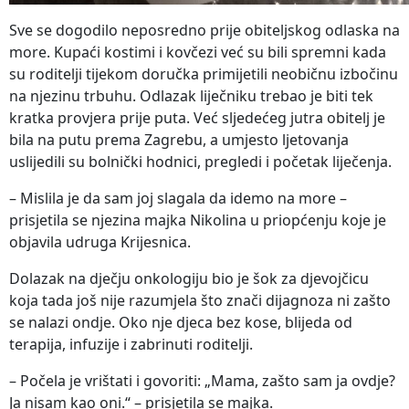
Sve se dogodilo neposredno prije obiteljskog odlaska na
more. Kupaći kostimi i kovčezi već su bili spremni kada
su roditelji tijekom doručka primijetili neobičnu izbočinu
na njezinu trbuhu. Odlazak liječniku trebao je biti tek
kratka provjera prije puta. Već sljedećeg jutra obitelj je
bila na putu prema Zagrebu, a umjesto ljetovanja
uslijedili su bolnički hodnici, pregledi i početak liječenja.
– Mislila je da sam joj slagala da idemo na more –
prisjetila se njezina majka Nikolina u priopćenju koje je
objavila udruga Krijesnica.
Dolazak na dječju onkologiju bio je šok za djevojčicu
koja tada još nije razumjela što znači dijagnoza ni zašto
se nalazi ondje. Oko nje djeca bez kose, blijeda od
terapija, infuzije i zabrinuti roditelji.
– Počela je vrištati i govoriti: „Mama, zašto sam ja ovdje?
Ja nisam kao oni.“ – prisjetila se majka.