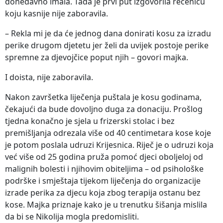
donedavno imala. Tada je prvi put izgovorila rečenicu
koju kasnije nije zaboravila.
– Rekla mi je da će jednog dana donirati kosu za izradu
perike drugom djetetu jer želi da uvijek postoje perike
spremne za djevojčice poput njih – govori majka.
I doista, nije zaboravila.
Nakon završetka liječenja puštala je kosu godinama,
čekajući da bude dovoljno duga za donaciju. Prošlog
tjedna konačno je sjela u frizerski stolac i bez
premišljanja odrezala više od 40 centimetara kose koje
je potom poslala udruzi Krijesnica. Riječ je o udruzi koja
već više od 25 godina pruža pomoć djeci oboljeloj od
malignih bolesti i njihovim obiteljima – od psihološke
podrške i smještaja tijekom liječenja do organizacije
izrade perika za djecu koja zbog terapija ostanu bez
kose. Majka priznaje kako je u trenutku šišanja mislila
da bi se Nikolija mogla predomisliti.