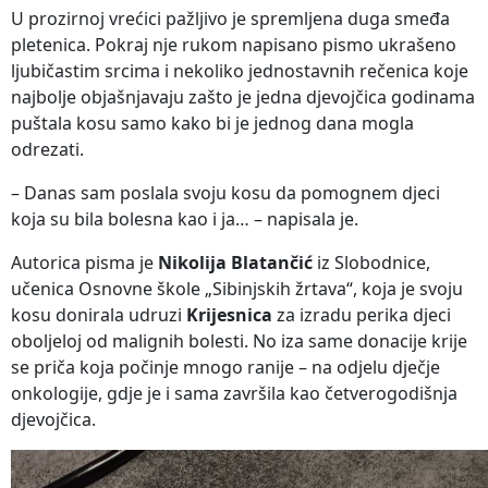
U prozirnoj vrećici pažljivo je spremljena duga smeđa
pletenica. Pokraj nje rukom napisano pismo ukrašeno
ljubičastim srcima i nekoliko jednostavnih rečenica koje
najbolje objašnjavaju zašto je jedna djevojčica godinama
puštala kosu samo kako bi je jednog dana mogla
odrezati.
– Danas sam poslala svoju kosu da pomognem djeci
koja su bila bolesna kao i ja… – napisala je.
Autorica pisma je
Nikolija Blatančić
iz Slobodnice,
učenica Osnovne škole „Sibinjskih žrtava“, koja je svoju
kosu donirala udruzi
Krijesnica
za izradu perika djeci
oboljeloj od malignih bolesti. No iza same donacije krije
se priča koja počinje mnogo ranije – na odjelu dječje
onkologije, gdje je i sama završila kao četverogodišnja
djevojčica.