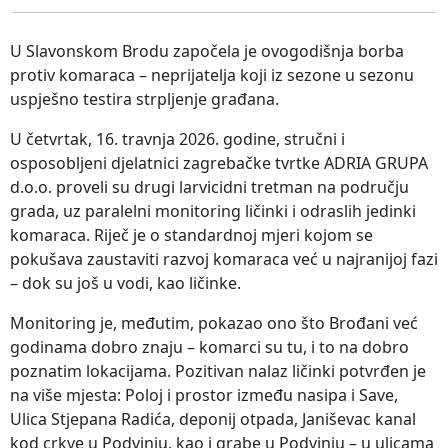
U Slavonskom Brodu započela je ovogodišnja borba
protiv komaraca – neprijatelja koji iz sezone u sezonu
uspješno testira strpljenje građana.
U četvrtak, 16. travnja 2026. godine, stručni i
osposobljeni djelatnici zagrebačke tvrtke ADRIA GRUPA
d.o.o. proveli su drugi larvicidni tretman na području
grada, uz paralelni monitoring ličinki i odraslih jedinki
komaraca. Riječ je o standardnoj mjeri kojom se
pokušava zaustaviti razvoj komaraca već u najranijoj fazi
– dok su još u vodi, kao ličinke.
Monitoring je, međutim, pokazao ono što Brođani već
godinama dobro znaju – komarci su tu, i to na dobro
poznatim lokacijama. Pozitivan nalaz ličinki potvrđen je
na više mjesta: Poloj i prostor između nasipa i Save,
Ulica Stjepana Radića, deponij otpada, Janiševac kanal
kod crkve u Podvinju, kao i grabe u Podvinju – u ulicama