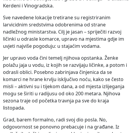
Kerdeni i Vinogradska.
Sve navedene lokacije tretirane su registriranim
larvicidnim sredstvima odobrenima od strane
nadležnog ministarstva. Cilj je jasan – spriječiti razvoj
ličinki u odrasle komarce, upravo na mjestima gdje im
uvjeti najviše pogoduju: u stajaćim vodama.
Jer upravo voda čini temelj njihova opstanka. Ženke
polažu jaja u vodu, iz kojih se razvijaju ličinke, a potom i
odrasli oblici. Posebno zabrinjava činjenica da se
komarci ne hrane krvlju isključivo noću, kako se često
misli – aktivni su i tijekom dana, a od mjesta izlijeganja
mogu se širiti u radijusu od oko 200 metara. Njihova
sezona traje od početka travnja pa sve do kraja
listopada.
Grad, barem formalno, radi svoj dio posla. No,
odgovornost se ponovno prebacuje i na građane. Iz