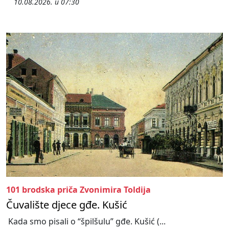
10.08.2026. u 07:30
101 brodska priča Zvonimira Toldija
Čuvalište djece gđe. Kušić
Kada smo pisali o “špilšulu” gđe. Kušić (...