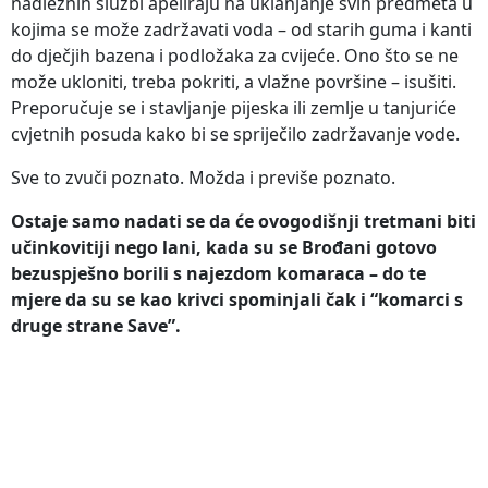
nadležnih službi apeliraju na uklanjanje svih predmeta u
kojima se može zadržavati voda – od starih guma i kanti
do dječjih bazena i podložaka za cvijeće. Ono što se ne
može ukloniti, treba pokriti, a vlažne površine – isušiti.
Preporučuje se i stavljanje pijeska ili zemlje u tanjuriće
cvjetnih posuda kako bi se spriječilo zadržavanje vode.
Sve to zvuči poznato. Možda i previše poznato.
Ostaje samo nadati se da će ovogodišnji tretmani biti
učinkovitiji nego lani, kada su se Brođani gotovo
bezuspješno borili s najezdom komaraca – do te
mjere da su se kao krivci spominjali čak i “komarci s
druge strane Save”.