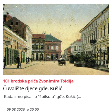
101 brodska priča Zvonimira Toldija
Čuvalište djece gđe. Kušić
Kada smo pisali o “špilšulu” gđe. Kušić (...
09.08.2026. u 20:00