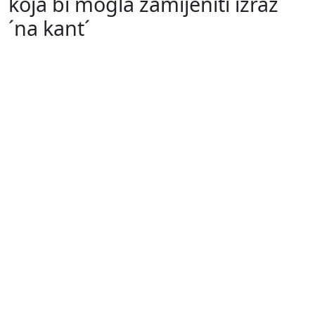
koja bi mogla zamijeniti izraz
´na kant´