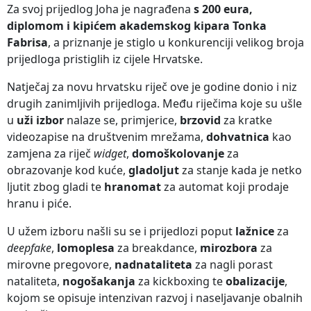
Za svoj prijedlog Joha je nagrađena
s 200 eura,
diplomom i kipićem akademskog kipara Tonka
Fabrisa
, a priznanje je stiglo u konkurenciji velikog broja
prijedloga pristiglih iz cijele Hrvatske.
Natječaj za novu hrvatsku riječ ove je godine donio i niz
drugih zanimljivih prijedloga. Među riječima koje su ušle
u
uži izbor
nalaze se, primjerice,
brzovid
za kratke
videozapise na društvenim mrežama,
dohvatnica
kao
zamjena za riječ
widget
,
domoškolovanje
za
obrazovanje kod kuće,
gladoljut
za stanje kada je netko
ljutit zbog gladi te
hranomat
za automat koji prodaje
hranu i piće.
U užem izboru našli su se i prijedlozi poput
lažnice
za
deepfake
,
lomoplesa
za breakdance,
mirozbora
za
mirovne pregovore,
nadnataliteta
za nagli porast
nataliteta,
nogošakanja
za kickboxing te
obalizacije
,
kojom se opisuje intenzivan razvoj i naseljavanje obalnih