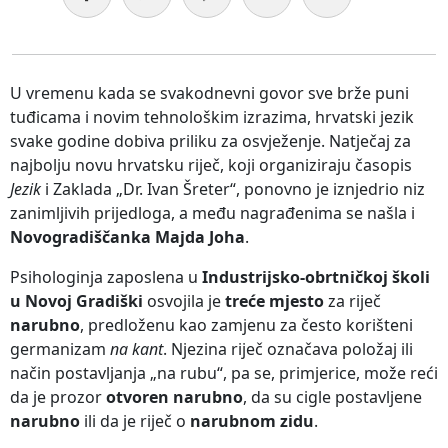
U vremenu kada se svakodnevni govor sve brže puni
tuđicama i novim tehnološkim izrazima, hrvatski jezik
svake godine dobiva priliku za osvježenje. Natječaj za
najbolju novu hrvatsku riječ, koji organiziraju časopis
Jezik
i Zaklada „Dr. Ivan Šreter“, ponovno je iznjedrio niz
zanimljivih prijedloga, a među nagrađenima se našla i
Novogradiščanka Majda Joha
.
Psihologinja zaposlena u
Industrijsko-obrtničkoj školi
u Novoj Gradiški
osvojila je
treće mjesto
za riječ
narubno
, predloženu kao zamjenu za često korišteni
germanizam
na kant
. Njezina riječ označava položaj ili
način postavljanja „na rubu“, pa se, primjerice, može reći
da je prozor
otvoren narubno
, da su cigle postavljene
narubno
ili da je riječ o
narubnom zidu
.