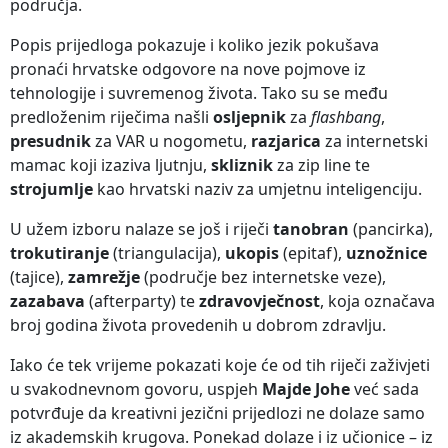
područja.
Popis prijedloga pokazuje i koliko jezik pokušava
pronaći hrvatske odgovore na nove pojmove iz
tehnologije i suvremenog života. Tako su se među
predloženim riječima našli
osljepnik
za
flashbang
,
presudnik
za VAR u nogometu,
razjarica
za internetski
mamac koji izaziva ljutnju,
skliznik
za zip line te
strojumlje
kao hrvatski naziv za umjetnu inteligenciju.
U užem izboru nalaze se još i riječi
tanobran
(pancirka),
trokutiranje
(triangulacija),
ukopis
(epitaf),
uznožnice
(tajice),
zamrežje
(područje bez internetske veze),
zazabava
(afterparty) te
zdravovječnost
, koja označava
broj godina života provedenih u dobrom zdravlju.
Iako će tek vrijeme pokazati koje će od tih riječi zaživjeti
u svakodnevnom govoru, uspjeh
Majde Johe
već sada
potvrđuje da kreativni jezični prijedlozi ne dolaze samo
iz akademskih krugova. Ponekad dolaze i iz učionice – iz