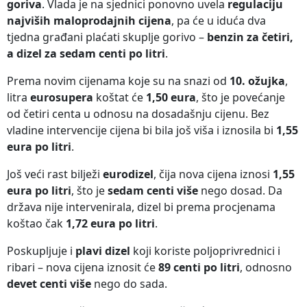
goriva
. Vlada je na sjednici ponovno uvela
regulaciju
najviših maloprodajnih cijena
, pa će u iduća dva
tjedna građani plaćati skuplje gorivo –
benzin za četiri,
a dizel za sedam centi po litri
.
Prema novim cijenama koje su na snazi od
10. ožujka
,
litra
eurosupera
koštat će
1,50 eura
, što je povećanje
od četiri centa u odnosu na dosadašnju cijenu. Bez
vladine intervencije cijena bi bila još viša i iznosila bi
1,55
eura po litri
.
Još veći rast bilježi
eurodizel
, čija nova cijena iznosi
1,55
eura po litri
, što je
sedam centi više
nego dosad. Da
država nije intervenirala, dizel bi prema procjenama
koštao čak
1,72 eura po litri
.
Poskupljuje i
plavi dizel
koji koriste poljoprivrednici i
ribari – nova cijena iznosit će
89 centi po litri
, odnosno
devet centi više
nego do sada.