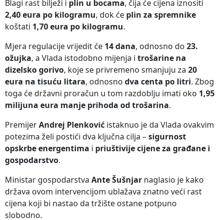
Blagi rast bilježi i
plin u bocama
, čija će cijena iznositi
2,40 eura po kilogramu
, dok će
plin za spremnike
koštati
1,70 eura po kilogramu
.
Mjera regulacije vrijedit će
14 dana
, odnosno do
23.
ožujka
, a Vlada istodobno mijenja i
trošarine na
dizelsko gorivo
, koje se privremeno smanjuju za
20
eura na tisuću litara
, odnosno
dva centa po litri
. Zbog
toga će državni proračun u tom razdoblju imati oko
1,95
milijuna eura manje prihoda od trošarina
.
Premijer
Andrej Plenković
istaknuo je da Vlada ovakvim
potezima želi postići dva ključna cilja –
sigurnost
opskrbe energentima
i
priuštivije cijene za građane i
gospodarstvo
.
Ministar gospodarstva
Ante Šušnjar
naglasio je kako
država ovom intervencijom ublažava znatno veći rast
cijena koji bi nastao da tržište ostane potpuno
slobodno.