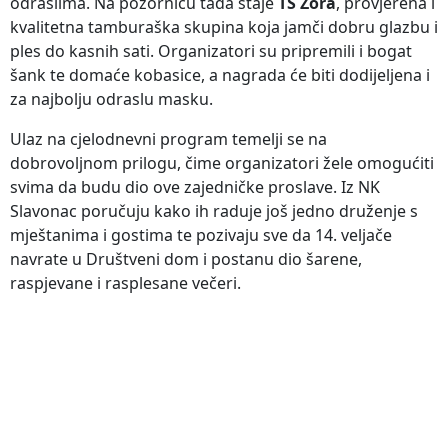
odraslima. Na pozornicu tada staje
TS Zora
, provjerena i
kvalitetna tamburaška skupina koja jamči dobru glazbu i
ples do kasnih sati. Organizatori su pripremili i bogat
šank te domaće kobasice, a nagrada će biti dodijeljena i
za najbolju odraslu masku.
Ulaz na cjelodnevni program temelji se na
dobrovoljnom prilogu, čime organizatori žele omogućiti
svima da budu dio ove zajedničke proslave. Iz NK
Slavonac poručuju kako ih raduje još jedno druženje s
mještanima i gostima te pozivaju sve da 14. veljače
navrate u Društveni dom i postanu dio šarene,
raspjevane i rasplesane večeri.