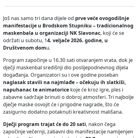
Još nas samo tri dana dijele od
prve veće ovogodišnje
manifestacije u Brodskom Stupniku – tradicionalnog
maskenbala u organizaciji NK Slavonac
, koji će se
održati u subotu, 1
4. veljače 2026. godine, u
Društvenom dom
u.
Program započinje u 16.30 sati otvaranjem vrata, dok je
dječji maskenbal središnji dio poslijepodnevnog dijela
događanja. Organizatori su i ove godine poseban
naglasak stavili na najmlađe – očekuju ih slatkiši,
napuhanac te animatorice
koje će kroz igre, ples i
zabavne sadržaje brinuti o dobroj atmosferi. Tri najbolje
dječje maske osvojit će i prigodne nagrade, što će
zasigurno dodatno potaknuti kreativnost mališana.
Dječji program trajat će do 20 sati
, nakon čega
započinje večernji, zabavni dio manifestacije namijenjen