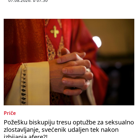
07.08.2026. u 07:30
Priče
Požešku biskupiju tresu optužbe za seksualno
zlostavljanje, svećenik udaljen tek nakon
izbijanja afere?!