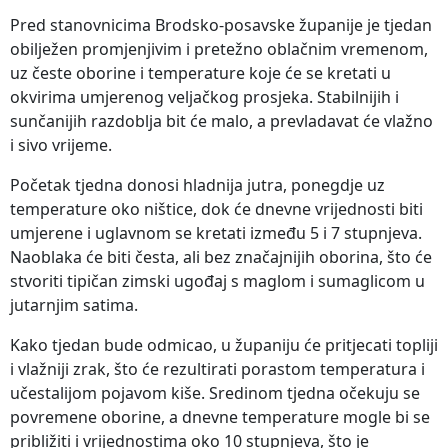
Pred stanovnicima Brodsko-posavske županije je tjedan
obilježen promjenjivim i pretežno oblačnim vremenom,
uz česte oborine i temperature koje će se kretati u
okvirima umjerenog veljačkog prosjeka. Stabilnijih i
sunčanijih razdoblja bit će malo, a prevladavat će vlažno
i sivo vrijeme.
Početak tjedna donosi hladnija jutra, ponegdje uz
temperature oko ništice, dok će dnevne vrijednosti biti
umjerene i uglavnom se kretati između 5 i 7 stupnjeva.
Naoblaka će biti česta, ali bez značajnijih oborina, što će
stvoriti tipičan zimski ugođaj s maglom i sumaglicom u
jutarnjim satima.
Kako tjedan bude odmicao, u županiju će pritjecati topliji
i vlažniji zrak, što će rezultirati porastom temperatura i
učestalijom pojavom kiše. Sredinom tjedna očekuju se
povremene oborine, a dnevne temperature mogle bi se
približiti i vrijednostima oko 10 stupnjeva, što je