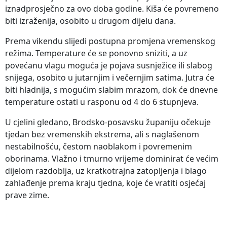
iznadprosječno za ovo doba godine. Kiša će povremeno
biti izraženija, osobito u drugom dijelu dana.
Prema vikendu slijedi postupna promjena vremenskog
režima. Temperature će se ponovno sniziti, a uz
povećanu vlagu moguća je pojava susnježice ili slabog
snijega, osobito u jutarnjim i večernjim satima. Jutra će
biti hladnija, s mogućim slabim mrazom, dok će dnevne
temperature ostati u rasponu od 4 do 6 stupnjeva.
U cjelini gledano, Brodsko-posavsku županiju očekuje
tjedan bez vremenskih ekstrema, ali s naglašenom
nestabilnošću, čestom naoblakom i povremenim
oborinama. Vlažno i tmurno vrijeme dominirat će većim
dijelom razdoblja, uz kratkotrajna zatopljenja i blago
zahlađenje prema kraju tjedna, koje će vratiti osjećaj
prave zime.