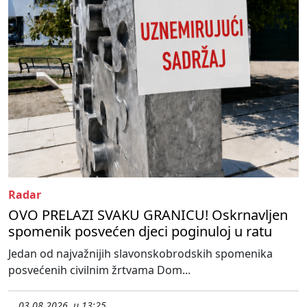
Radar
OVO PRELAZI SVAKU GRANICU! Oskrnavljen
spomenik posvećen djeci poginuloj u ratu
Jedan od najvažnijih slavonskobrodskih spomenika
posvećenih civilnim žrtvama Dom...
03.08.2026. u 13:25