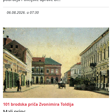
06.08.2026. u 07:30
101 brodska priča Zvonimira Toldija
Mali princ