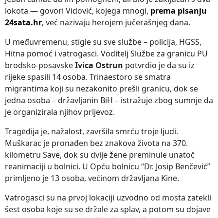
lokota — govori Vidović, kojega mnogi,
prema pisanju
24sata.hr
,
već nazivaju herojem jučerašnjeg dana.
U međuvremenu, stigle su sve službe – policija, HGSS,
Hitna pomoć i vatrogasci. Voditelj Službe za granicu PU
brodsko-posavske
Ivica Ostrun
potvrdio je da su iz
rijeke spasili 14 osoba. Trinaestoro se smatra
migrantima koji su nezakonito prešli granicu, dok se
jedna osoba – državljanin BiH – istražuje zbog sumnje da
je organizirala njihov prijevoz.
Tragedija je, nažalost, završila smrću troje ljudi.
Muškarac je pronađen bez znakova života na 370.
kilometru Save, dok su dvije žene preminule unatoč
reanimaciji u bolnici. U Opću bolnicu “Dr. Josip Benčević”
primljeno je 13 osoba, većinom državljana Kine.
Vatrogasci su na prvoj lokaciji uzvodno od mosta zatekli
šest osoba koje su se držale za splav, a potom su dojave