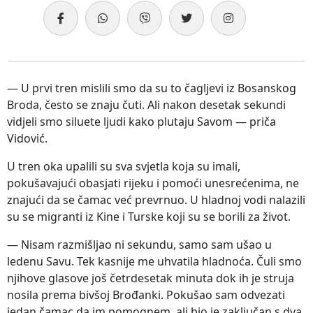
— U prvi tren mislili smo da su to čagljevi iz Bosanskog
Broda, često se znaju čuti. Ali nakon desetak sekundi
vidjeli smo siluete ljudi kako plutaju Savom — priča
Vidović.
U tren oka upalili su sva svjetla koja su imali,
pokušavajući obasjati rijeku i pomoći unesrećenima, ne
znajući da se čamac već prevrnuo. U hladnoj vodi nalazili
su se migranti iz Kine i Turske koji su se borili za život.
— Nisam razmišljao ni sekundu, samo sam ušao u
ledenu Savu. Tek kasnije me uhvatila hladnoća. Čuli smo
njihove glasove još četrdesetak minuta dok ih je struja
nosila prema bivšoj Brođanki. Pokušao sam odvezati
jedan čamac da im pomognem, ali bio je zaključan s dva