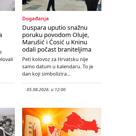
Događanja
Duspara uputio snažnu
a
poruku povodom Oluje,
Marušić i Ćosić u Kninu
odali počast braniteljima
e
lovali
Peti kolovoz za Hrvatsku nije
samo datum u kalendaru. To je
dan koji simbolizira...
05.08.2026. u 12:00