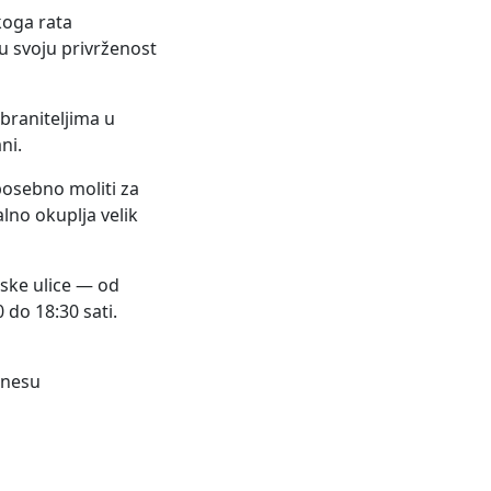
koga rata
u svoju privrženost
braniteljima u
ni.
posebno moliti za
alno okuplja velik
ske ulice — od
 do 18:30 sati.
inesu