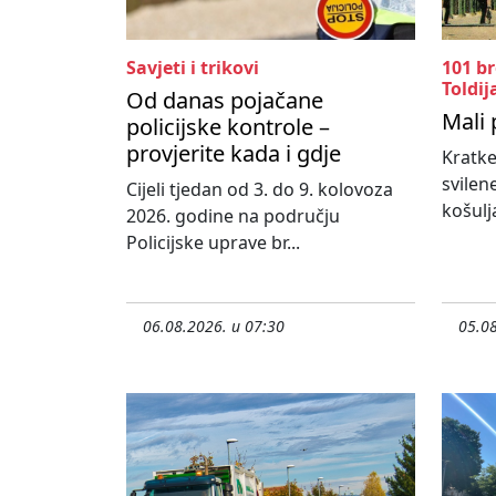
Savjeti i trikovi
101 b
Toldij
Od danas pojačane
Mali 
policijske kontrole –
provjerite kada i gdje
Kratke
svilen
Cijeli tjedan od 3. do 9. kolovoza
košulja
2026. godine na području
Policijske uprave br...
06.08.2026. u 07:30
05.08