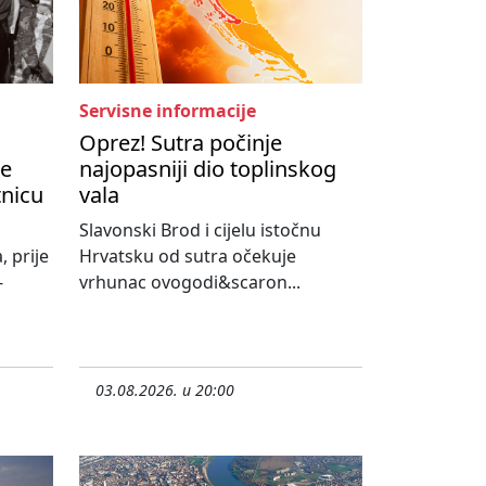
Servisne informacije
Oprez! Sutra počinje
je
najopasniji dio toplinskog
tnicu
vala
Slavonski Brod i cijelu istočnu
, prije
Hrvatsku od sutra očekuje
-
vrhunac ovogodi&scaron...
03.08.2026. u 20:00