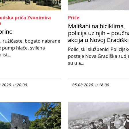
rodska priča Zvonimira
Priče
a
Mališani na biciklima,
princ
policija uz njih – poučn
akcija u Novoj Gradiški
, ružičaste, bogato nabrane
e pump hlače, svilena
Policijski službenici Policijsk
 ist...
postaje Nova Gradiška sudje
su u a...
.2026. u 20:00
05.08.2026. u 16:00