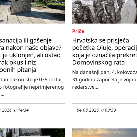
Priče
sanacija ili gašenje
Hrvatska se prisjeća
ra nakon naše objave?
početka Oluje, operaci
t je uklonjen, ali ostao
koja je označila prekre
rak okus i niz
Domovinskog rata
odnih pitanja
Na današnji dan, 4. kolovoza
an nakon što je 035portal
31 godinu započela je vojno
o fotografije neprimjerenog
redarstve...
...
.2026. u 14:34
04.08.2026. u 09:30