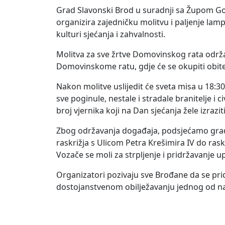
Grad Slavonski Brod u suradnji sa Župom G
organizira zajedničku molitvu i paljenje lam
kulturi sjećanja i zahvalnosti.
Molitva za sve žrtve Domovinskog rata održa
Domovinskome ratu, gdje će se okupiti obitelji
Nakon molitve uslijedit će sveta misa u 18:3
sve poginule, nestale i stradale branitelje i 
broj vjernika koji na Dan sjećanja žele izraz
Zbog održavanja događaja, podsjećamo građ
raskrižja s Ulicom Petra Krešimira IV do ras
Vozače se moli za strpljenje i pridržavanje u
Organizatori pozivaju sve Brođane da se pri
dostojanstvenom obilježavanju jednog od najv