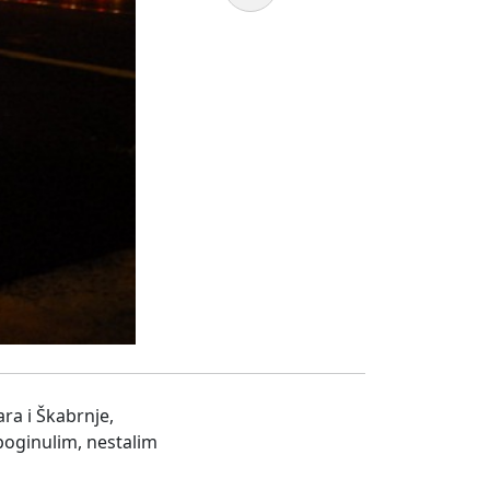
a i Škabrnje,
poginulim, nestalim