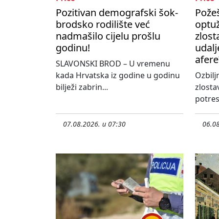
Pozitivan demografski šok-
Požeš
brodsko rodilište već
optu
nadmašilo cijelu prošlu
zlost
godinu!
udalj
afere
SLAVONSKI BROD – U vremenu
kada Hrvatska iz godine u godinu
Ozbilj
bilježi zabrin...
zlosta
potres
07.08.2026. u 07:30
06.08