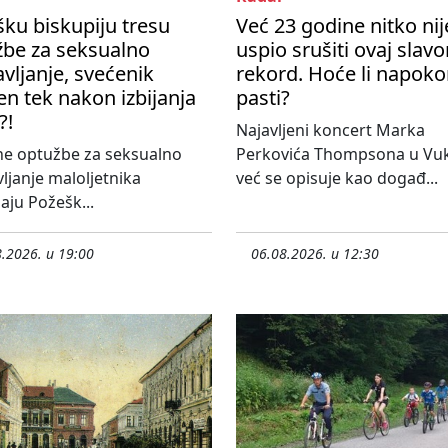
ku biskupiju tresu
Već 23 godine nitko nij
žbe za seksualno
uspio srušiti ovaj slavo
avljanje, svećenik
rekord. Hoće li napok
en tek nakon izbijanja
pasti?
?!
Najavljeni koncert Marka
ne optužbe za seksualno
Perkovića Thompsona u Vu
vljanje maloljetnika
već se opisuje kao događ...
aju Požešk...
.2026. u 19:00
06.08.2026. u 12:30