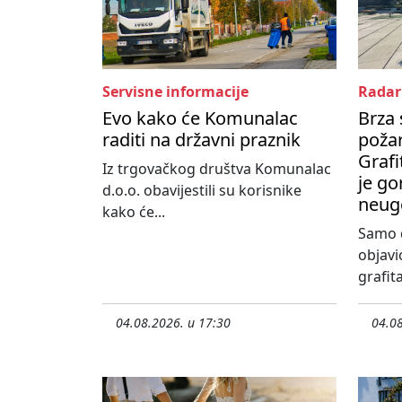
Servisne informacije
Radar
Evo kako će Komunalac
Brza 
raditi na državni praznik
poža
Grafi
Iz trgovačkog društva Komunalac
je go
d.o.o. obavijestili su korisnike
neug
kako će...
Samo d
objavi
grafita
04.08.2026. u 17:30
04.08