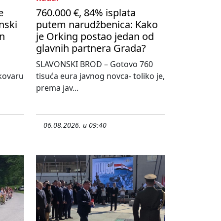
e
760.000 €, 84% isplata
nski
putem narudžbenica: Kako
on
je Orking postao jedan od
glavnih partnera Grada?
SLAVONSKI BROD – Gotovo 760
kovaru
tisuća eura javnog novca- toliko je,
prema jav...
06.08.2026. u 09:40