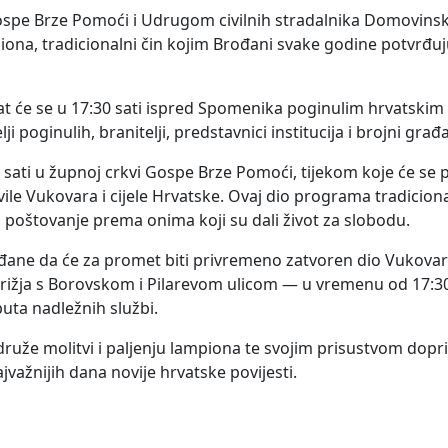
ospe Brze Pomoći i Udrugom civilnih stradalnika Domovins
piona, tradicionalni čin kojim Brođani svake godine potvrđuj
t će se u 17:30 sati ispred Spomenika poginulim hrvatskim 
 poginulih, branitelji, predstavnici institucija i brojni građa
0 sati u župnoj crkvi Gospe Brze Pomoći, tijekom koje će se 
civile Vukovara i cijele Hrvatske. Ovaj dio programa tradicion
iti poštovanje prema onima koji su dali život za slobodu.
ane da će za promet biti privremeno zatvoren dio Vukovar
križja s Borovskom i Pilarevom ulicom — u vremenu od 17:30
puta nadležnih službi.
druže molitvi i paljenju lampiona te svojim prisustvom dopr
ažnijih dana novije hrvatske povijesti.