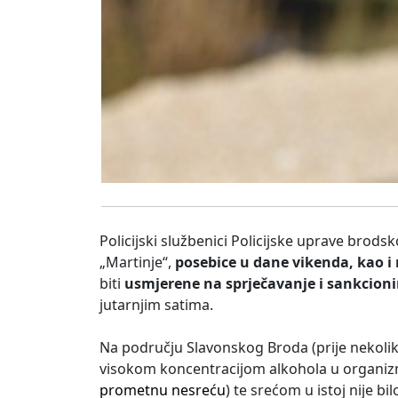
Policijski službenici Policijske uprave bro
„Martinje“,
posebice u dane vikenda, kao i
biti
usmjerene na sprječavanje i sankcioni
jutarnjim satima.
Na području Slavonskog Broda (prije nekolik
visokom koncentracijom alkohola u organiz
prometnu nesreću
) te srećom u istoj nije bi