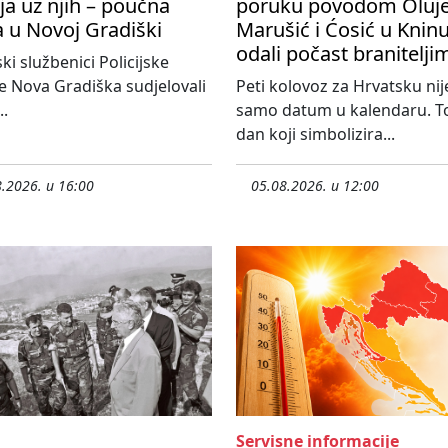
ija uz njih – poučna
poruku povodom Oluje
a u Novoj Gradiški
Marušić i Ćosić u Knin
odali počast branitelji
ski službenici Policijske
e Nova Gradiška sudjelovali
Peti kolovoz za Hrvatsku nij
..
samo datum u kalendaru. To
dan koji simbolizira...
.2026. u 16:00
05.08.2026. u 12:00
Servisne informacije