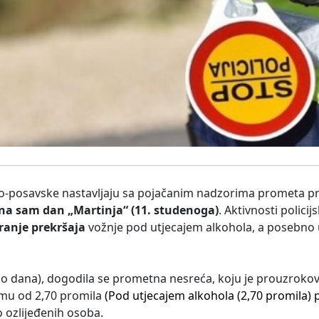
dsko-posavske nastavljaju sa pojačanim nadzorima prometa p
 na sam dan „Martinja“ (11. studenoga)
. Aktivnosti polici
ranje prekršaja
vožnje pod utjecajem alkohola, a posebno 
o dana), dogodila se prometna nesreća, koju je prouzrokov
mu od 2,70 promila
(Pod utjecajem alkohola (2,70 promila)
lo ozlijeđenih osoba.