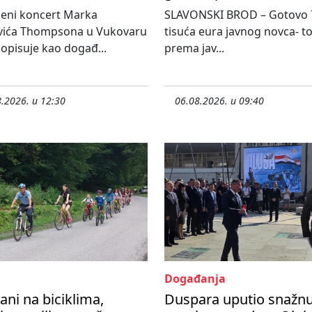
jeni koncert Marka
SLAVONSKI BROD – Gotovo 
vića Thompsona u Vukovaru
tisuća eura javnog novca- tol
 opisuje kao događ...
prema jav...
.2026. u 12:30
06.08.2026. u 09:40
Događanja
ani na biciklima,
Duspara uputio snažn