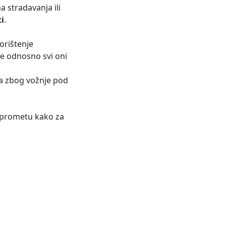
a stradavanja ili
i
.
korištenje
je odnosno svi oni
ća zbog vožnje pod
 prometu kako za