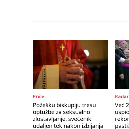
Priče
Radar
Požešku biskupiju tresu
Već 2
optužbe za seksualno
uspio
zlostavljanje, svećenik
rekor
udaljen tek nakon izbijanja
pasti