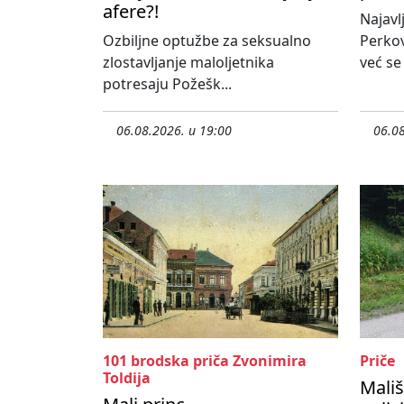
afere?!
Najavl
Ozbiljne optužbe za seksualno
Perko
zlostavljanje maloljetnika
već se
potresaju Požešk...
06.08.2026. u 19:00
06.08
101 brodska priča Zvonimira
Priče
Toldija
Mališ