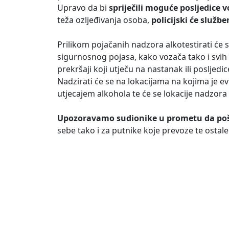
Upravo da bi
spriječili moguće posljedice 
teža ozljeđivanja osoba,
policijski će služb
Prilikom pojačanih nadzora alkotestirati će se
sigurnosnog pojasa, kako vozača tako i svih p
prekršaji koji utječu na nastanak ili posljed
Nadzirati će se na lokacijama na kojima je 
utjecajem alkohola te će se lokacije nadzora 
Upozoravamo sudionike u prometu da poš
sebe tako i za putnike koje prevoze te ostal