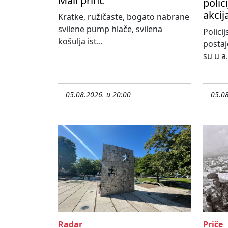
Mali princ
polic
akcij
Kratke, ružičaste, bogato nabrane
svilene pump hlače, svilena
Policij
košulja ist...
postaj
su u a.
05.08.2026. u 20:00
05.08
Radar
Priče