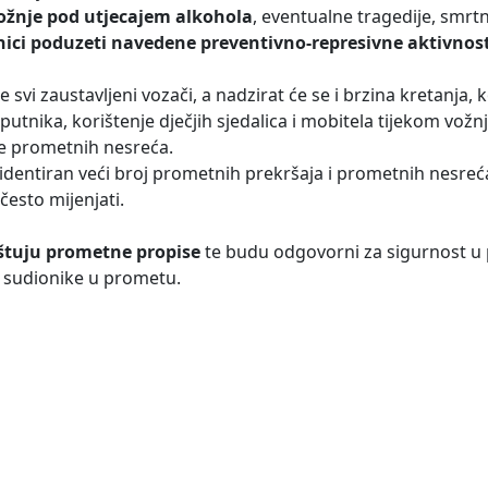
vožnje pod utjecajem alkohola
, eventualne tragedije, smrtn
enici poduzeti navedene preventivno-represivne aktivnost
 svi zaustavljeni vozači, a nadzirat će se i brzina kretanja, 
utnika, korištenje dječjih sjedalica i mobitela tijekom vožn
ice prometnih nesreća.
evidentiran veći broj prometnih prekršaja i prometnih nesre
često mijenjati.
tuju prometne propise
te budu odgovorni za sigurnost u
e sudionike u prometu.