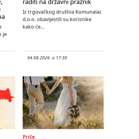
,
raditi na državni praznik
u
Iz trgovačkog društva Komunalac
ma
d.o.o. obavijestili su korisnike
e
kako će...
 je
04.08.2026. u 17:30
Priče