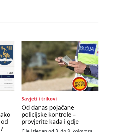
Savjeti i trikovi
Od danas pojačane
Kako
policijske kontrole –
 od
provjerite kada i gdje
a?
Cijeli tjedan od 3. do 9. kolovoza