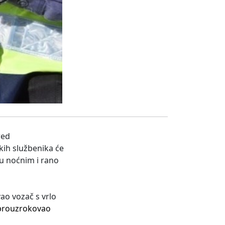
red
jskih službenika će
u noćnim i rano
ao vozač s vrlo
 prouzrokovao