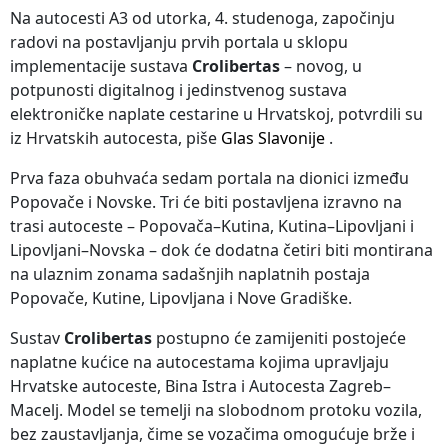
Na autocesti A3 od utorka, 4. studenoga, započinju
radovi na postavljanju prvih portala u sklopu
implementacije sustava
Crolibertas
– novog, u
potpunosti digitalnog i jedinstvenog sustava
elektroničke naplate cestarine u Hrvatskoj, potvrdili su
iz Hrvatskih autocesta, piše
Glas Slavonije
.
Prva faza obuhvaća sedam portala na dionici između
Popovače i Novske. Tri će biti postavljena izravno na
trasi autoceste – Popovača–Kutina, Kutina–Lipovljani i
Lipovljani–Novska – dok će dodatna četiri biti montirana
na ulaznim zonama sadašnjih naplatnih postaja
Popovače, Kutine, Lipovljana i Nove Gradiške.
Sustav
Crolibertas
postupno će zamijeniti postojeće
naplatne kućice na autocestama kojima upravljaju
Hrvatske autoceste, Bina Istra i Autocesta Zagreb–
Macelj. Model se temelji na slobodnom protoku vozila,
bez zaustavljanja, čime se vozačima omogućuje brže i