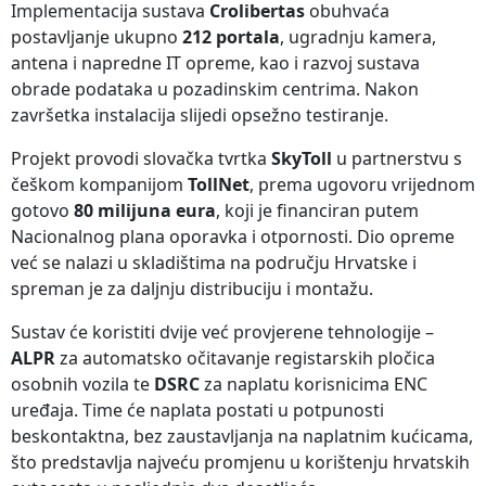
Implementacija sustava
Crolibertas
obuhvaća
postavljanje ukupno
212 portala
, ugradnju kamera,
antena i napredne IT opreme, kao i razvoj sustava
obrade podataka u pozadinskim centrima. Nakon
završetka instalacija slijedi opsežno testiranje.
Projekt provodi slovačka tvrtka
SkyToll
u partnerstvu s
češkom kompanijom
TollNet
, prema ugovoru vrijednom
gotovo
80 milijuna eura
, koji je financiran putem
Nacionalnog plana oporavka i otpornosti. Dio opreme
već se nalazi u skladištima na području Hrvatske i
spreman je za daljnju distribuciju i montažu.
Sustav će koristiti dvije već provjerene tehnologije –
ALPR
za automatsko očitavanje registarskih pločica
osobnih vozila te
DSRC
za naplatu korisnicima ENC
uređaja. Time će naplata postati u potpunosti
beskontaktna, bez zaustavljanja na naplatnim kućicama,
što predstavlja najveću promjenu u korištenju hrvatskih