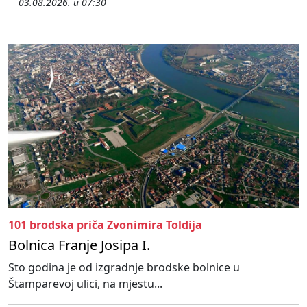
03.08.2026. u 07:30
101 brodska priča Zvonimira Toldija
Bolnica Franje Josipa I.
Sto godina je od izgradnje brodske bolnice u
Štamparevoj ulici, na mjestu...