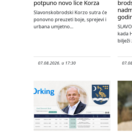
potpuno novo lice Korza
brods
nadma
Slavonskobrodski Korzo sutra će
godi
ponovno preuzeti boje, sprejevi i
urbana umjetno...
SLAVO
kada H
bilježi
07.08.2026. u 17:30
07.08