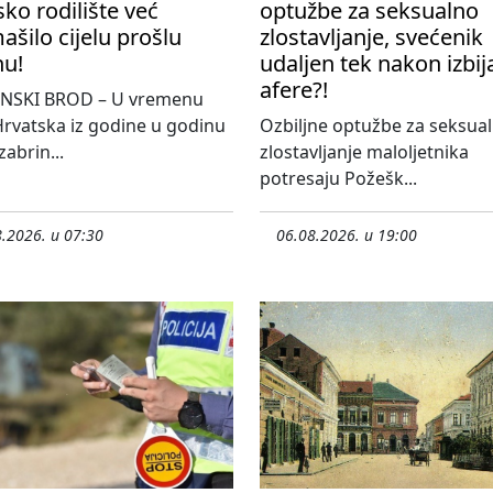
ko rodilište već
optužbe za seksualno
šilo cijelu prošlu
zlostavljanje, svećenik
nu!
udaljen tek nakon izbij
afere?!
NSKI BROD – U vremenu
rvatska iz godine u godinu
Ozbiljne optužbe za seksua
 zabrin...
zlostavljanje maloljetnika
potresaju Požešk...
.2026. u 07:30
06.08.2026. u 19:00