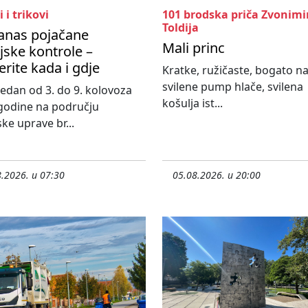
i i trikovi
101 brodska priča Zvonimi
Toldija
anas pojačane
Mali princ
ijske kontrole –
erite kada i gdje
Kratke, ružičaste, bogato n
svilene pump hlače, svilena
 tjedan od 3. do 9. kolovoza
košulja ist...
godine na području
ske uprave br...
.2026. u 07:30
05.08.2026. u 20:00