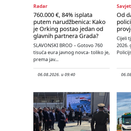
Radar
Savjet
760.000 €, 84% isplata
Od d
putem narudžbenica: Kako
polic
je Orking postao jedan od
provj
glavnih partnera Grada?
Cijeli
SLAVONSKI BROD – Gotovo 760
2026. 
tisuća eura javnog novca- toliko je,
Policij
prema jav...
06.08.2026. u 09:40
06.08