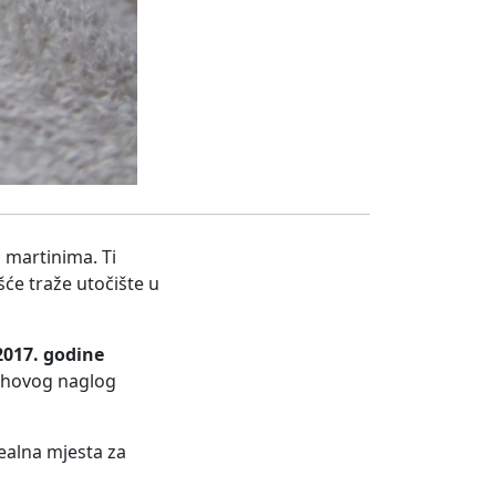
 martinima. Ti
šće traže utočište u
2017. godine
jihovog naglog
ealna mjesta za