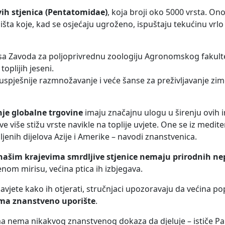
vih stjenica (Pentatomidae)
, koja broji oko 5000 vrsta. O
rsišta koje, kad se osjećaju ugroženo, ispuštaju tekućinu vr
a Zavoda za poljoprivrednu zoologiju Agronomskog fakulte
toplijih jeseni.
 uspješnije razmnožavanje i veće šanse za preživljavanje zim
je globalne trgovine
imaju značajnu ulogu u širenju ovih i
 više stižu vrste navikle na toplije uvjete. One se iz medit
ljenih dijelova Azije i Amerike – navodi znanstvenica.
našim krajevima smrdljive stjenice nemaju prirodnih nep
om mirisu, većina ptica ih izbjegava.
vjete kako ih otjerati, stručnjaci upozoravaju da većina po
ma znanstveno uporište
.
 nema nikakvog znanstvenog dokaza da djeluje – ističe Paj