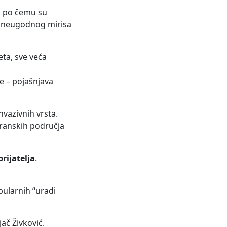
no po čemu su
lo neugodnog mirisa
ta, sve veća
e – pojašnjava
nvazivnih vrsta.
eranskih područja
rijatelja
.
pularnih “uradi
ač Živković.