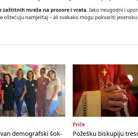
e zaštitnih mreža na prozore i vrata
. Iako neugodni i uporn
ne oštećuju namještaj – ali svakako mogu pokvariti jesensku i
Priče
ivan demografski šok-
Požešku biskupiju tres