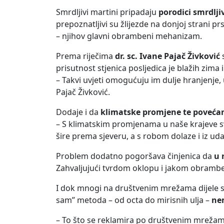
Smrdljivi martini pripadaju
porodici smrdlji
prepoznatljivi su žlijezde na donjoj strani p
– njihov glavni obrambeni mehanizam.
Prema riječima
dr. sc. Ivane Pajač Živković
s
prisutnost stjenica posljedica je blažih zima i 
– Takvi uvjeti omogućuju im dulje hranjenje,
Pajač Živković.
Dodaje i da
klimatske promjene te povećan
– S klimatskim promjenama u naše krajeve sve
šire prema sjeveru, a s robom dolaze i iz uda
Problem dodatno pogoršava činjenica da
u 
Zahvaljujući tvrdom oklopu i jakom obramben
I dok mnogi na društvenim mrežama dijele sa
sam” metoda – od octa do mirisnih ulja –
ne
– To što se reklamira po društvenim mrežama