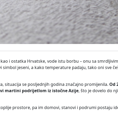
 kao i ostatka Hrvatske, vode istu borbu – onu sa smrdljivim
vi simbol jeseni, a kako temperature padaju, tako oni sve če
a, situacija se posljednjih godina značajno promijenila.
Od 
vi martini podrijetlom iz istočne Azije
, što je dovelo do n
oplije prostore, pa im domovi, stanovi i podrumi postaju id