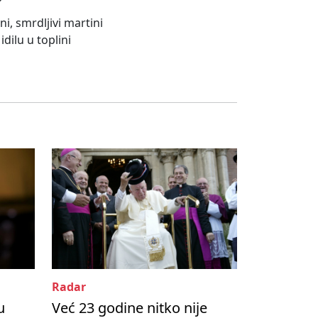
i, smrdljivi martini
dilu u toplini
Radar
u
Već 23 godine nitko nije