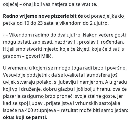
osjećaj – onaj koji vas natjera da se vratite.
Radno vrijeme
nove pizzerie bit će
od ponedjeljka do
petka od 10 do 23 sata, a vikendom do 2 ujutro.
- – Vikendom radimo do dva ujutro. Nakon večere gosti
mogu ostati, zaplesati, nazdraviti, proslaviti rođendan.
Htjeli smo stvoriti mjesto koje će živjeti, koje će disati s
gradom – govori Milić.
U vremenu u kojem se mnogo toga radi brzo i površno,
Vesuvio je podsjetnik da se kvaliteta i atmosfera još
uvijek stvaraju polako, s ljubavlju i namjerom. A u gradu
koji voli druženje, dobru glazbu i još bolju hranu, ova će
pizzeria zasigurno brzo pronaći svoje stalne goste. Jer
kad se spoj ljubavi, prijateljstva i vrhunskih sastojaka
ispeče na 400 stupnjeva – rezultat može biti samo jedan:
okus koji se pamti.