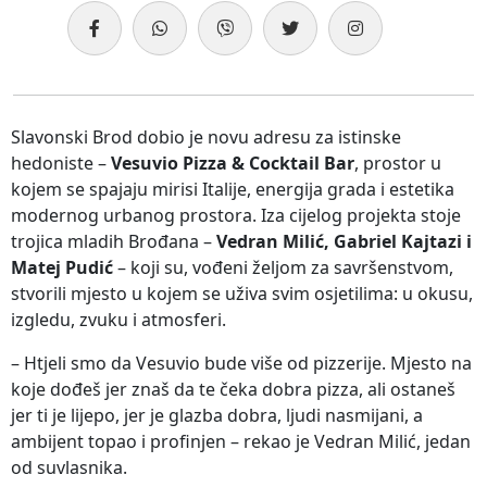
Slavonski Brod dobio je novu adresu za istinske
hedoniste –
Vesuvio Pizza & Cocktail Bar
, prostor u
kojem se spajaju mirisi Italije, energija grada i estetika
modernog urbanog prostora. Iza cijelog projekta stoje
trojica mladih Brođana –
Vedran Milić, Gabriel Kajtazi i
Matej Pudić
– koji su, vođeni željom za savršenstvom,
stvorili mjesto u kojem se uživa svim osjetilima: u okusu,
izgledu, zvuku i atmosferi.
– Htjeli smo da Vesuvio bude više od pizzerije. Mjesto na
koje dođeš jer znaš da te čeka dobra pizza, ali ostaneš
jer ti je lijepo, jer je glazba dobra, ljudi nasmijani, a
ambijent topao i profinjen – rekao je Vedran Milić, jedan
od suvlasnika.