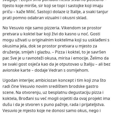
tijesto koje miriše, sir koji se topi i sastojke koji imaju
priču – kaže Milić. Sastojci dolaze iz Italije, a svaki tanjur
prati pomno odabran vizualni i okusni sklad.
No Vesuvio nije samo pizzeria. Vikendom se prostor
pretvara u koktel bar koji živi do kasno u noć. Gosti
mogu uživati u originalnim koktelima koji su usklađeni s
okusima jela, dok se prostor pretvara u mjesto za
druženje, smijeh i glazbu. – Pizza i koktel, to je savršen
par. Sve je u ravnoteži okusa, mirisa i emocije. Želimo da
se svaki gost osjeća kao da je otputovao u Italiju – ali bez
avionske karte – dodaje Vedran s osmijehom.
Ugodan interijer, ambiciozan koncept i tim koji zna što
radi čine Vesuvio novim središtem brodske gastro
scene. Na otvorenju, uz besplatnu degustaciju pizza i
koktela, Brođani su već mogli osjetiti da ovaj projekt ima
dušu i da je stvoren s puno pažnje, rada i prijateljstva.
Vesuvio je mjesto koje ne donosi samo okus, nego i