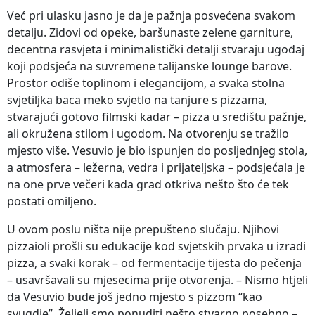
Već pri ulasku jasno je da je pažnja posvećena svakom
detalju. Zidovi od opeke, baršunaste zelene garniture,
decentna rasvjeta i minimalistički detalji stvaraju ugođaj
koji podsjeća na suvremene talijanske lounge barove.
Prostor odiše toplinom i elegancijom, a svaka stolna
svjetiljka baca meko svjetlo na tanjure s pizzama,
stvarajući gotovo filmski kadar – pizza u središtu pažnje,
ali okružena stilom i ugodom. Na otvorenju se tražilo
mjesto više. Vesuvio je bio ispunjen do posljednjeg stola,
a atmosfera – ležerna, vedra i prijateljska – podsjećala je
na one prve večeri kada grad otkriva nešto što će tek
postati omiljeno.
U ovom poslu ništa nije prepušteno slučaju. Njihovi
pizzaioli prošli su edukacije kod svjetskih prvaka u izradi
pizza, a svaki korak – od fermentacije tijesta do pečenja
– usavršavali su mjesecima prije otvorenja. – Nismo htjeli
da Vesuvio bude još jedno mjesto s pizzom “kao
svugdje”. Željeli smo ponuditi nešto stvarno posebno –