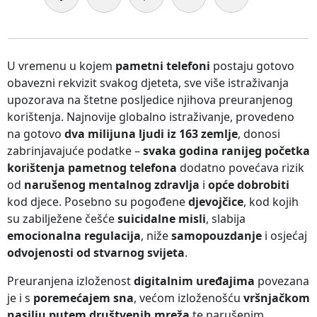
U vremenu u kojem
pametni telefoni
postaju gotovo
obavezni rekvizit svakog djeteta, sve više istraživanja
upozorava na štetne posljedice njihova preuranjenog
korištenja. Najnovije globalno istraživanje, provedeno
na gotovo
dva milijuna ljudi iz 163 zemlje
, donosi
zabrinjavajuće podatke –
svaka godina ranijeg početka
korištenja pametnog telefona
dodatno povećava rizik
od
narušenog mentalnog zdravlja
i
opće dobrobiti
kod djece. Posebno su pogođene
djevojčice
, kod kojih
su zabilježene češće
suicidalne misli
, slabija
emocionalna regulacija
, niže
samopouzdanje
i osjećaj
odvojenosti od stvarnog svijeta
.
Preuranjena izloženost
digitalnim uređajima
povezana
je i s
poremećajem sna
, većom izloženošću
vršnjačkom
nasilju putem društvenih mreža
te narušenim