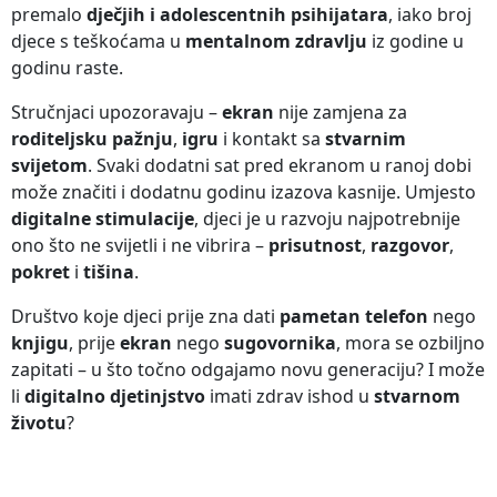
premalo
dječjih i adolescentnih psihijatara
, iako broj
djece s teškoćama u
mentalnom zdravlju
iz godine u
godinu raste.
Stručnjaci upozoravaju –
ekran
nije zamjena za
roditeljsku pažnju
,
igru
i kontakt sa
stvarnim
svijetom
. Svaki dodatni sat pred ekranom u ranoj dobi
može značiti i dodatnu godinu izazova kasnije. Umjesto
digitalne stimulacije
, djeci je u razvoju najpotrebnije
ono što ne svijetli i ne vibrira –
prisutnost
,
razgovor
,
pokret
i
tišina
.
Društvo koje djeci prije zna dati
pametan telefon
nego
knjigu
, prije
ekran
nego
sugovornika
, mora se ozbiljno
zapitati – u što točno odgajamo novu generaciju? I može
li
digitalno djetinjstvo
imati zdrav ishod u
stvarnom
životu
?