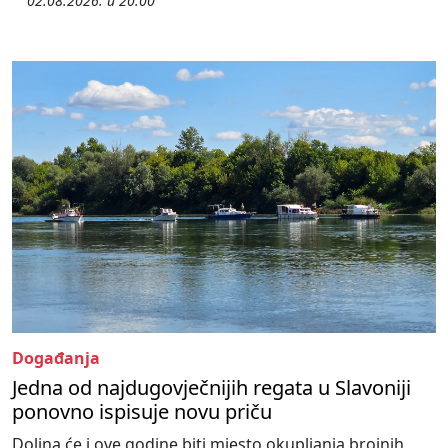
02.08.2026. u 20:00
Događanja
Jedna od najdugovječnijih regata u Slavoniji
ponovno ispisuje novu priču
Dolina će i ove godine biti mjesto okupljanja brojnih