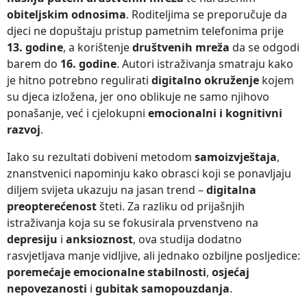
obiteljskim odnosima
. Roditeljima se preporučuje da
djeci ne dopuštaju pristup pametnim telefonima prije
13. godine
, a korištenje
društvenih mreža
da se odgodi
barem do
16. godine
. Autori istraživanja smatraju kako
je hitno potrebno regulirati
digitalno okruženje
kojem
su djeca izložena, jer ono oblikuje ne samo njihovo
ponašanje, već i cjelokupni
emocionalni i kognitivni
razvoj
.
Iako su rezultati dobiveni metodom
samoizvještaja
,
znanstvenici napominju kako obrasci koji se ponavljaju
diljem svijeta ukazuju na jasan trend –
digitalna
preopterećenost
šteti. Za razliku od prijašnjih
istraživanja koja su se fokusirala prvenstveno na
depresiju
i
anksioznost
, ova studija dodatno
rasvjetljava manje vidljive, ali jednako ozbiljne posljedice:
poremećaje emocionalne stabilnosti
,
osjećaj
nepovezanosti
i
gubitak samopouzdanja
.