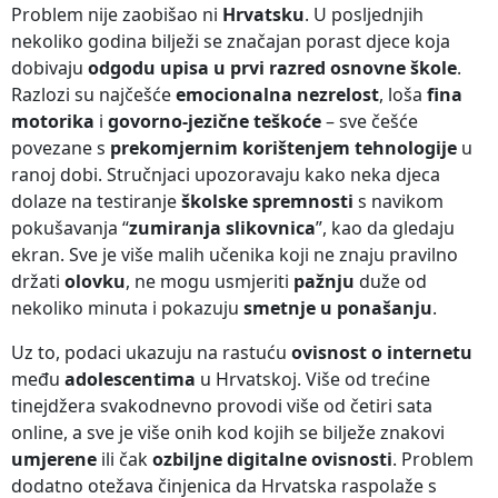
Problem nije zaobišao ni
Hrvatsku
. U posljednjih
nekoliko godina bilježi se značajan porast djece koja
dobivaju
odgodu upisa u prvi razred osnovne škole
.
Razlozi su najčešće
emocionalna nezrelost
, loša
fina
motorika
i
govorno-jezične teškoće
– sve češće
povezane s
prekomjernim korištenjem tehnologije
u
ranoj dobi. Stručnjaci upozoravaju kako neka djeca
dolaze na testiranje
školske spremnosti
s navikom
pokušavanja “
zumiranja slikovnica
”, kao da gledaju
ekran. Sve je više malih učenika koji ne znaju pravilno
držati
olovku
, ne mogu usmjeriti
pažnju
duže od
nekoliko minuta i pokazuju
smetnje u ponašanju
.
Uz to, podaci ukazuju na rastuću
ovisnost o internetu
među
adolescentima
u Hrvatskoj. Više od trećine
tinejdžera svakodnevno provodi više od četiri sata
online, a sve je više onih kod kojih se bilježe znakovi
umjerene
ili čak
ozbiljne digitalne ovisnosti
. Problem
dodatno otežava činjenica da Hrvatska raspolaže s