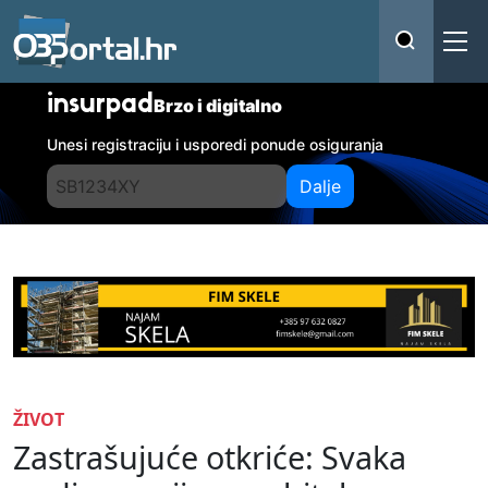
insurpad
Brzo i digitalno
Unesi registraciju i usporedi ponude osiguranja
Dalje
ŽIVOT
Zastrašujuće otkriće: Svaka