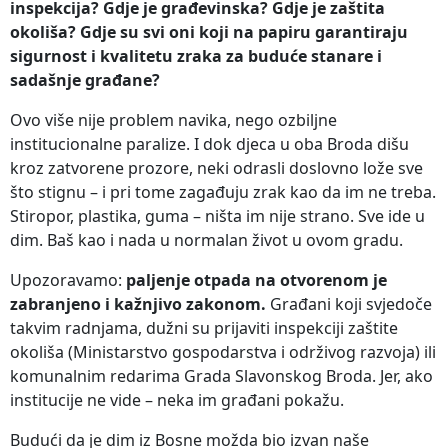
inspekcija? Gdje je građevinska? Gdje je zaštita
okoliša? Gdje su svi oni koji na papiru garantiraju
sigurnost i kvalitetu zraka za buduće stanare i
sadašnje građane?
Ovo više nije problem navika, nego ozbiljne
institucionalne paralize. I dok djeca u oba Broda dišu
kroz zatvorene prozore, neki odrasli doslovno lože sve
što stignu – i pri tome zagađuju zrak kao da im ne treba.
Stiropor, plastika, guma – ništa im nije strano. Sve ide u
dim. Baš kao i nada u normalan život u ovom gradu.
Upozoravamo:
paljenje otpada na otvorenom je
zabranjeno i kažnjivo zakonom.
Građani koji svjedoče
takvim radnjama, dužni su prijaviti inspekciji zaštite
okoliša (Ministarstvo gospodarstva i održivog razvoja) ili
komunalnim redarima Grada Slavonskog Broda. Jer, ako
institucije ne vide – neka im građani pokažu.
Budući da je dim iz Bosne možda bio izvan naše