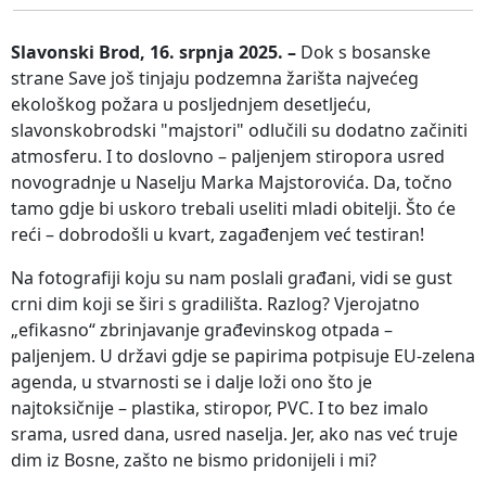
Slavonski Brod, 16. srpnja 2025. –
Dok s bosanske
strane Save još tinjaju podzemna žarišta najvećeg
ekološkog požara u posljednjem desetljeću,
slavonskobrodski "majstori" odlučili su dodatno začiniti
atmosferu. I to doslovno – paljenjem stiropora usred
novogradnje u Naselju Marka Majstorovića. Da, točno
tamo gdje bi uskoro trebali useliti mladi obitelji. Što će
reći – dobrodošli u kvart, zagađenjem već testiran!
Na fotografiji koju su nam poslali građani, vidi se gust
crni dim koji se širi s gradilišta. Razlog? Vjerojatno
„efikasno“ zbrinjavanje građevinskog otpada –
paljenjem. U državi gdje se papirima potpisuje EU-zelena
agenda, u stvarnosti se i dalje loži ono što je
najtoksičnije – plastika, stiropor, PVC. I to bez imalo
srama, usred dana, usred naselja. Jer, ako nas već truje
dim iz Bosne, zašto ne bismo pridonijeli i mi?