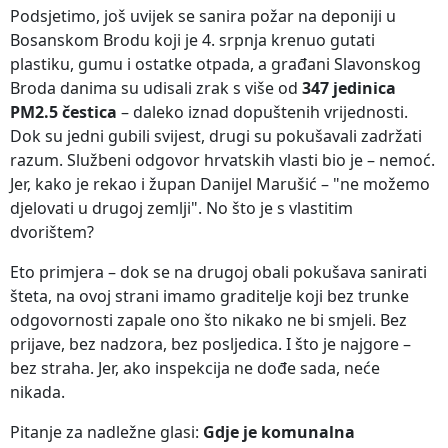
Podsjetimo, još uvijek se sanira požar na deponiji u
Bosanskom Brodu koji je 4. srpnja krenuo gutati
plastiku, gumu i ostatke otpada, a građani Slavonskog
Broda danima su udisali zrak s više od
347 jedinica
PM2.5 čestica
– daleko iznad dopuštenih vrijednosti.
Dok su jedni gubili svijest, drugi su pokušavali zadržati
razum. Službeni odgovor hrvatskih vlasti bio je – nemoć.
Jer, kako je rekao i župan Danijel Marušić – "ne možemo
djelovati u drugoj zemlji". No što je s vlastitim
dvorištem?
Eto primjera – dok se na drugoj obali pokušava sanirati
šteta, na ovoj strani imamo graditelje koji bez trunke
odgovornosti zapale ono što nikako ne bi smjeli. Bez
prijave, bez nadzora, bez posljedica. I što je najgore –
bez straha. Jer, ako inspekcija ne dođe sada, neće
nikada.
Pitanje za nadležne glasi:
Gdje je komunalna