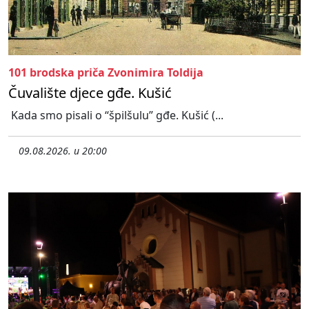
101 brodska priča Zvonimira Toldija
Čuvalište djece gđe. Kušić
Kada smo pisali o “špilšulu” gđe. Kušić (...
09.08.2026. u 20:00