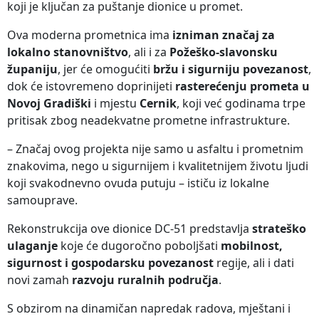
koji je ključan za puštanje dionice u promet.
Ova moderna prometnica ima
izniman značaj za
lokalno stanovništvo
, ali i za
Požeško-slavonsku
županiju
, jer će omogućiti
bržu i sigurniju povezanost
,
dok će istovremeno doprinijeti
rasterećenju prometa u
Novoj Gradiški
i mjestu
Cernik
, koji već godinama trpe
pritisak zbog neadekvatne prometne infrastrukture.
– Značaj ovog projekta nije samo u asfaltu i prometnim
znakovima, nego u sigurnijem i kvalitetnijem životu ljudi
koji svakodnevno ovuda putuju – ističu iz lokalne
samouprave.
Rekonstrukcija ove dionice DC-51 predstavlja
strateško
ulaganje
koje će dugoročno poboljšati
mobilnost,
sigurnost i gospodarsku povezanost
regije, ali i dati
novi zamah
razvoju ruralnih područja
.
S obzirom na dinamičan napredak radova, mještani i