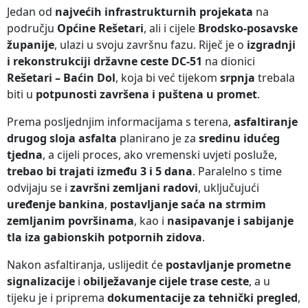
Jedan od
najvećih infrastrukturnih projekata
na
području
Općine Rešetari
, ali i cijele
Brodsko-posavske
županije
, ulazi u svoju završnu fazu. Riječ je o
izgradnji
i rekonstrukciji državne ceste DC-51
na dionici
Rešetari – Baćin Dol
, koja bi već tijekom
srpnja
trebala
biti u
potpunosti završena i puštena u promet
.
Prema posljednjim informacijama s terena,
asfaltiranje
drugog sloja asfalta
planirano je za
sredinu idućeg
tjedna
, a cijeli proces, ako vremenski uvjeti posluže,
trebao bi trajati između 3 i 5 dana
. Paralelno s time
odvijaju se i
završni zemljani radovi
, uključujući
uređenje bankina
,
postavljanje saća na strmim
zemljanim površinama
, kao i
nasipavanje i sabijanje
tla iza gabionskih potpornih zidova
.
Nakon asfaltiranja, uslijedit će
postavljanje prometne
signalizacije
i
obilježavanje cijele trase ceste
, a u
tijeku je i priprema
dokumentacije za tehnički pregled
,