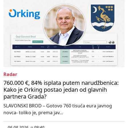
Radar
760.000 €, 84% isplata putem narudžbenica:
Kako je Orking postao jedan od glavnih
partnera Grada?
SLAVONSKI BROD – Gotovo 760 tisuća eura javnog
novca- toliko je, prema jav...
06.08.2026. u 09:40