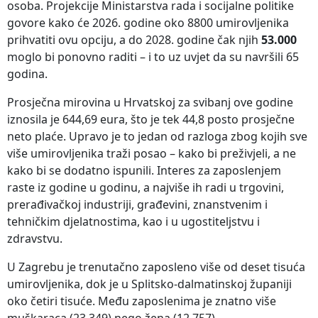
osoba. Projekcije Ministarstva rada i socijalne politike
govore kako će 2026. godine oko 8800 umirovljenika
prihvatiti ovu opciju, a do 2028. godine čak njih
53.000
moglo bi ponovno raditi – i to uz uvjet da su navršili 65
godina.
Prosječna mirovina u Hrvatskoj za svibanj ove godine
iznosila je 644,69 eura, što je tek 44,8 posto prosječne
neto plaće. Upravo je to jedan od razloga zbog kojih sve
više umirovljenika traži posao – kako bi preživjeli, a ne
kako bi se dodatno ispunili. Interes za zaposlenjem
raste iz godine u godinu, a najviše ih radi u trgovini,
prerađivačkoj industriji, građevini, znanstvenim i
tehničkim djelatnostima, kao i u ugostiteljstvu i
zdravstvu.
U Zagrebu je trenutačno zaposleno više od deset tisuća
umirovljenika, dok je u Splitsko-dalmatinskoj županiji
oko četiri tisuće. Među zaposlenima je znatno više
muškaraca (23.349) nego žena (12.757).