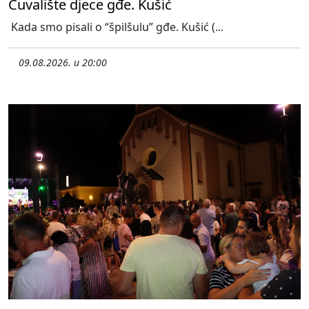
Čuvalište djece gđe. Kušić
Kada smo pisali o “špilšulu” gđe. Kušić (...
09.08.2026. u 20:00