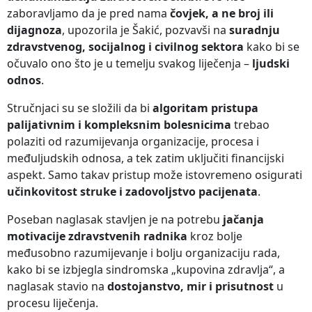
zaboravljamo da je pred nama
čovjek, a ne broj ili
dijagnoza
, upozorila je Šakić, pozvavši na
suradnju
zdravstvenog, socijalnog i civilnog sektora
kako bi se
očuvalo ono što je u temelju svakog liječenja –
ljudski
odnos
.
Stručnjaci su se složili da bi
algoritam pristupa
palijativnim i kompleksnim bolesnicima
trebao
polaziti od razumijevanja organizacije, procesa i
međuljudskih odnosa, a tek zatim uključiti financijski
aspekt. Samo takav pristup može istovremeno osigurati
učinkovitost struke i zadovoljstvo pacijenata
.
Poseban naglasak stavljen je na potrebu
jačanja
motivacije zdravstvenih radnika
kroz bolje
međusobno razumijevanje i bolju organizaciju rada,
kako bi se izbjegla sindromska „kupovina zdravlja“, a
naglasak stavio na
dostojanstvo, mir i prisutnost
u
procesu liječenja.