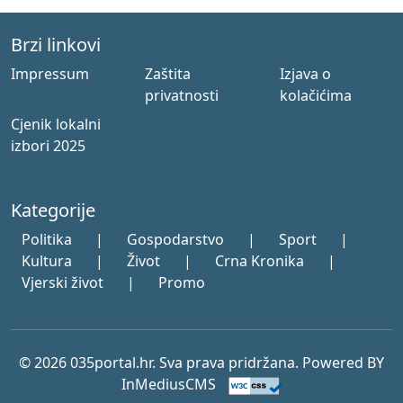
Brzi linkovi
Impressum
Zaštita
Izjava o
privatnosti
kolačićima
Cjenik lokalni
izbori 2025
Kategorije
Politika
|
Gospodarstvo
|
Sport
|
Kultura
|
Život
|
Crna Kronika
|
Vjerski život
|
Promo
© 2026 035portal.hr. Sva prava pridržana. Powered BY
InMediusCMS