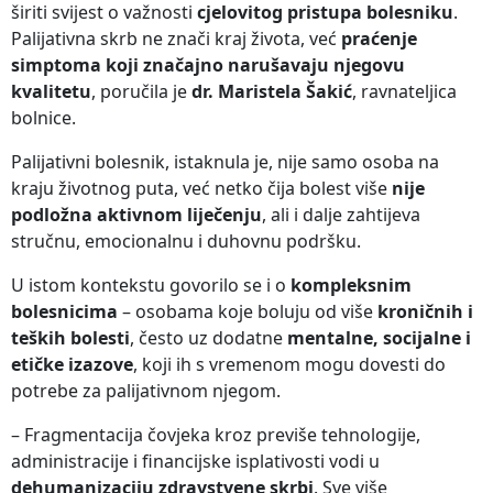
širiti svijest o važnosti
cjelovitog pristupa bolesniku
.
Palijativna skrb ne znači kraj života, već
praćenje
simptoma koji značajno narušavaju njegovu
kvalitetu
, poručila je
dr. Maristela Šakić
, ravnateljica
bolnice.
Palijativni bolesnik, istaknula je, nije samo osoba na
kraju životnog puta, već netko čija bolest više
nije
podložna aktivnom liječenju
, ali i dalje zahtijeva
stručnu, emocionalnu i duhovnu podršku.
U istom kontekstu govorilo se i o
kompleksnim
bolesnicima
– osobama koje boluju od više
kroničnih i
teških bolesti
, često uz dodatne
mentalne, socijalne i
etičke izazove
, koji ih s vremenom mogu dovesti do
potrebe za palijativnom njegom.
– Fragmentacija čovjeka kroz previše tehnologije,
administracije i financijske isplativosti vodi u
dehumanizaciju zdravstvene skrbi
. Sve više