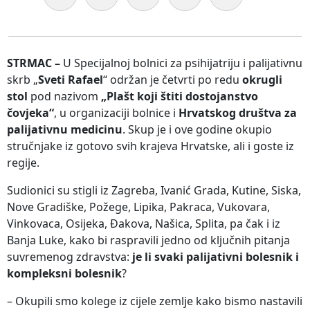
STRMAC –
U Specijalnoj bolnici za psihijatriju i palijativnu
skrb „
Sveti Rafael
“ održan je četvrti po redu
okrugli
stol
pod nazivom
„Plašt koji štiti dostojanstvo
čovjeka“
, u organizaciji bolnice i
Hrvatskog društva za
palijativnu medicinu
. Skup je i ove godine okupio
stručnjake iz gotovo svih krajeva Hrvatske, ali i goste iz
regije.
Sudionici su stigli iz Zagreba, Ivanić Grada, Kutine, Siska,
Nove Gradiške, Požege, Lipika, Pakraca, Vukovara,
Vinkovaca, Osijeka, Đakova, Našica, Splita, pa čak i iz
Banja Luke, kako bi raspravili jedno od ključnih pitanja
suvremenog zdravstva:
je li svaki palijativni bolesnik i
kompleksni bolesnik
?
– Okupili smo kolege iz cijele zemlje kako bismo nastavili