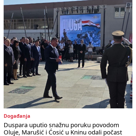
Događanja
Duspara uputio snažnu poruku povodom
Oluje, Marušić i Ćosić u Kninu odali počast