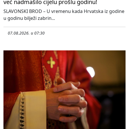
već nadmašilo cijelu prošlu godinu!
SLAVONSKI BROD – U vremenu kada Hrvatska iz godine
u godinu bilježi zabrin...
07.08.2026. u 07:30