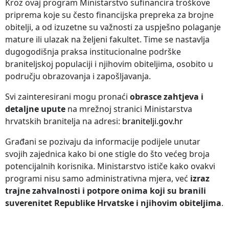
Kroz ovaj program Ministarstvo sufinancira troškove
priprema koje su često financijska prepreka za brojne
obitelji, a od izuzetne su važnosti za uspješno polaganje
mature ili ulazak na željeni fakultet. Time se nastavlja
dugogodišnja praksa institucionalne podrške
braniteljskoj populaciji i njihovim obiteljima, osobito u
području obrazovanja i zapošljavanja.
Svi zainteresirani mogu pronaći
obrasce zahtjeva i
detaljne upute
na mrežnoj stranici Ministarstva
hrvatskih branitelja na adresi:
branitelji.gov.hr
Građani se pozivaju da informacije podijele unutar
svojih zajednica kako bi one stigle do što većeg broja
potencijalnih korisnika. Ministarstvo ističe kako ovakvi
programi nisu samo administrativna mjera, već
izraz
trajne zahvalnosti i potpore onima koji su branili
suverenitet Republike Hrvatske i njihovim obiteljima
.