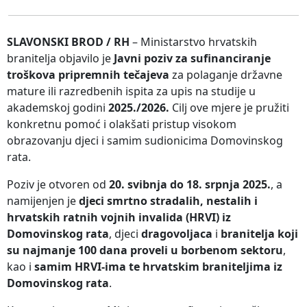
SLAVONSKI BROD / RH
– Ministarstvo hrvatskih
branitelja objavilo je
Javni poziv za sufinanciranje
troškova pripremnih tečajeva
za polaganje državne
mature ili razredbenih ispita za upis na studije u
akademskoj godini
2025./2026.
Cilj ove mjere je pružiti
konkretnu pomoć i olakšati pristup visokom
obrazovanju djeci i samim sudionicima Domovinskog
rata.
Poziv je otvoren od
20. svibnja do 18. srpnja 2025.
, a
namijenjen je
djeci smrtno stradalih, nestalih i
hrvatskih ratnih vojnih invalida (HRVI) iz
Domovinskog rata
, djeci
dragovoljaca
i
branitelja koji
su najmanje 100 dana proveli u borbenom sektoru
,
kao i
samim HRVI-ima te hrvatskim braniteljima iz
Domovinskog rata
.