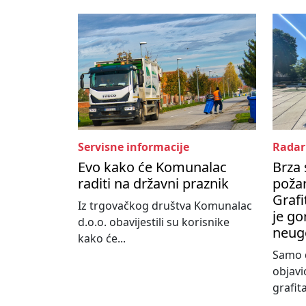
Servisne informacije
Radar
Evo kako će Komunalac
Brza 
raditi na državni praznik
poža
Grafi
Iz trgovačkog društva Komunalac
je go
d.o.o. obavijestili su korisnike
neug
kako će...
Samo d
objavi
grafita