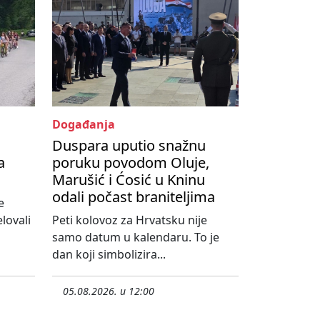
Događanja
Duspara uputio snažnu
a
poruku povodom Oluje,
Marušić i Ćosić u Kninu
odali počast braniteljima
e
lovali
Peti kolovoz za Hrvatsku nije
samo datum u kalendaru. To je
dan koji simbolizira...
05.08.2026. u 12:00