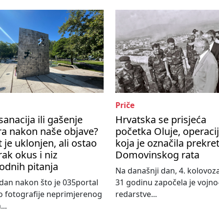
Priče
sanacija ili gašenje
Hrvatska se prisjeća
ra nakon naše objave?
početka Oluje, operaci
t je uklonjen, ali ostao
koja je označila prekre
rak okus i niz
Domovinskog rata
odnih pitanja
Na današnji dan, 4. kolovoza
an nakon što je 035portal
31 godinu započela je vojno
o fotografije neprimjerenog
redarstve...
...