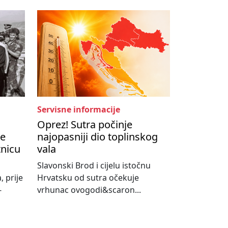
Servisne informacije
Oprez! Sutra počinje
je
najopasniji dio toplinskog
tnicu
vala
Slavonski Brod i cijelu istočnu
, prije
Hrvatsku od sutra očekuje
-
vrhunac ovogodi&scaron...