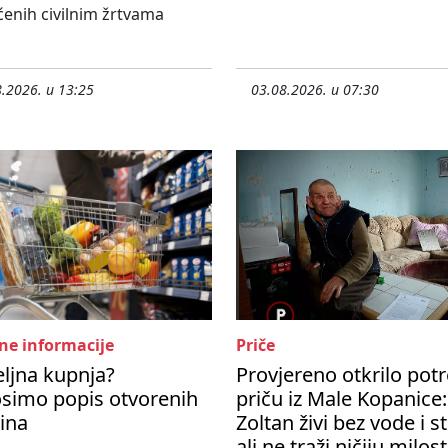
enih civilnim žrtvama
.2026. u 13:25
03.08.2026. u 07:30
ne informacije
Priče
ljna kupnja?
Provjereno otkrilo pot
simo popis otvorenih
priču iz Male Kopanice:
ina
Zoltan živi bez vode i st
ali ne traži ničiju milost