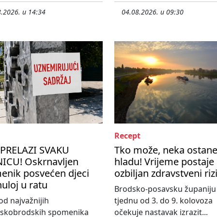
.2026. u 14:34
04.08.2026. u 09:30
Recept
PRELAZI SVAKU
Tko može, neka ostane
ICU! Oskrnavljen
hladu! Vrijeme postaje
enik posvećen djeci
ozbiljan zdravstveni riz
uloj u ratu
Brodsko-posavsku županiju
od najvažnijih
tjednu od 3. do 9. kolovoza
nskobrodskih spomenika
očekuje nastavak izrazit...