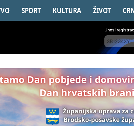
TVO
SPORT
KULTURA
ŽIVOT
CR
Unesi registra