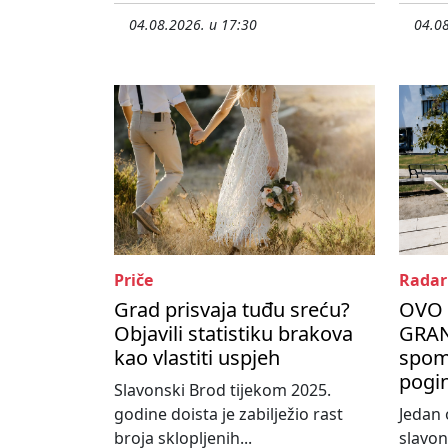
04.08.2026. u 17:30
04.08
Priče
Radar
Grad prisvaja tuđu sreću?
OVO 
Objavili statistiku brakova
GRAN
kao vlastiti uspjeh
spom
pogin
Slavonski Brod tijekom 2025.
godine doista je zabilježio rast
Jedan 
broja sklopljenih...
slavo