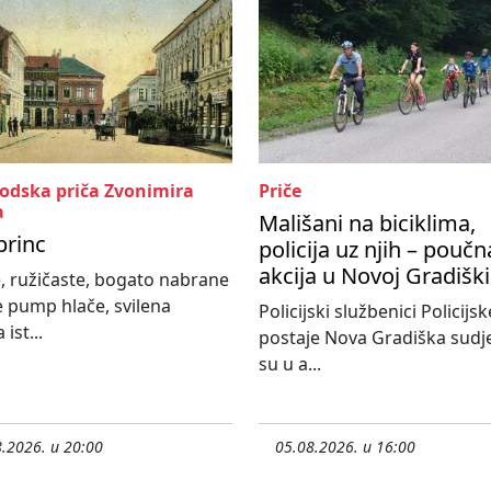
rodska priča Zvonimira
Priče
a
Mališani na biciklima,
princ
policija uz njih – poučn
akcija u Novoj Gradiški
, ružičaste, bogato nabrane
e pump hlače, svilena
Policijski službenici Policijsk
 ist...
postaje Nova Gradiška sudje
su u a...
.2026. u 20:00
05.08.2026. u 16:00