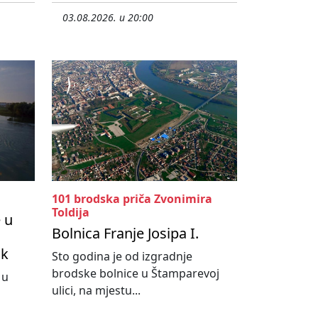
03.08.2026. u 20:00
101 brodska priča Zvonimira
Toldija
 u
Bolnica Franje Josipa I.
ik
Sto godina je od izgradnje
brodske bolnice u Štamparevoj
 u
ulici, na mjestu...