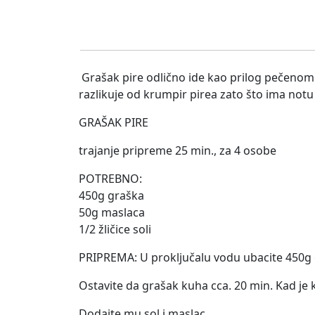
Grašak pire odlično ide kao prilog pečenom m
razlikuje od krumpir pirea zato što ima notu
GRAŠAK PIRE
trajanje pripreme 25 min., za 4 osobe
POTREBNO:
450g graška
50g maslaca
1/2 žličice soli
PRIPREMA: U proključalu vodu ubacite 450g gr
Ostavite da grašak kuha cca. 20 min. Kad je 
Dodajte mu sol i maslac.