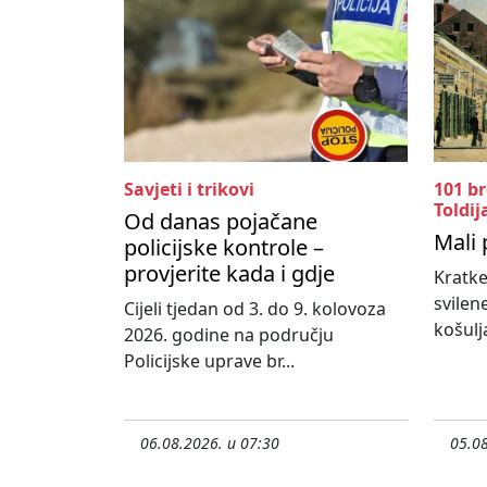
Savjeti i trikovi
101 b
Toldij
Od danas pojačane
Mali 
policijske kontrole –
provjerite kada i gdje
Kratke
svilen
Cijeli tjedan od 3. do 9. kolovoza
košulja
2026. godine na području
Policijske uprave br...
06.08.2026. u 07:30
05.08